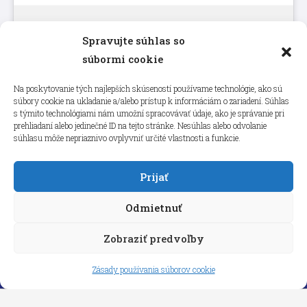
Spravujte súhlas so
Kliknutím prijmete súbory cookie
súbormi cookie
marketing a povolíte tento obsah
Na poskytovanie tých najlepších skúseností používame technológie, ako sú
súbory cookie na ukladanie a/alebo prístup k informáciám o zariadení. Súhlas
s týmito technológiami nám umožní spracovávať údaje, ako je správanie pri
prehliadaní alebo jedinečné ID na tejto stránke. Nesúhlas alebo odvolanie
súhlasu môže nepriaznivo ovplyvniť určité vlastnosti a funkcie.
Prijať
Odmietnuť
Zobraziť predvoľby
Copyright © 2026 aneps.sk
Zásady používania súborov cookie