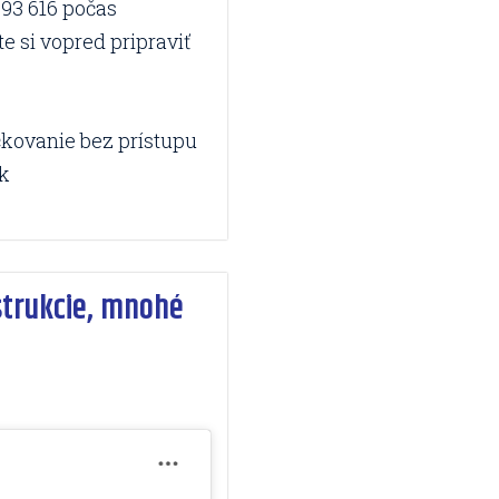
 393 616 počas
e si vopred pripraviť
kovanie bez prístupu
sk
štrukcie, mnohé