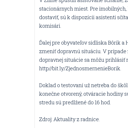
V Žiline spustili asistované sčítanie, 
stacionárnych miest. Pre imobilných,
dostaviť, sú k dispozícii asistenti sčít
komisári.
Ďalej pre obyvateľov sidliska Bôrik a 
zmeniť dopravnú situáciu. V prípad
dopravnej situácie sa môžu prihlásiť 
http//bit.ly/ZjednosmernenieBorik.
Doklad o testovaní už netreba do škôl
konečne otvorený, otváracie hodiny sú
stredu sú predlžené do 16 hod.
Zdroj: Aktuality z radnice.