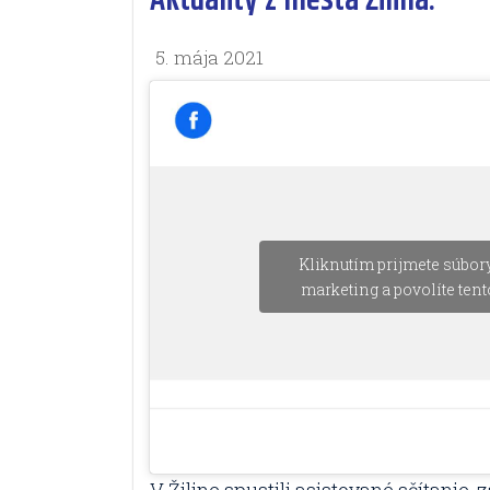
Aktuality z mesta Žilina.
5. mája 2021
Kliknutím prijmete súbor
marketing a povolíte ten