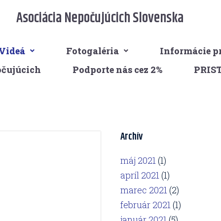
Asociácia Nepočujúcich Slovenska
Videá
Fotogaléria
Informácie p
očujúcich
Podporte nás cez 2%
PRIS
Archív
máj 2021
(1)
apríl 2021
(1)
marec 2021
(2)
február 2021
(1)
január 2021
(5)