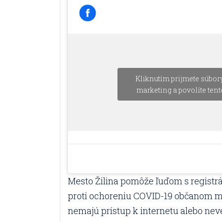
Kliknutím prijmete súbor
marketing a povolíte ten
Mesto Žilina pomôže ľuďom s registr
proti ochoreniu COVID-19 občanom mes
nemajú prístup k internetu alebo neve