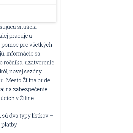
ršujúca situácia
lej pracuje a
aj pomoc pre všetkých
jú. Informácie sa
o ročníka, uzatvorenie
kôl, novej sezóny
. Mesto Žilina bude
 aj na zabezpečenie
úcich v Žiline.
, sú dva typy lístkov –
 platby.