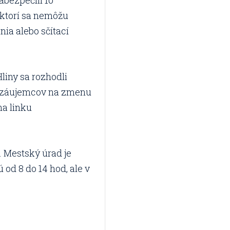
zabezpečili 10
 ktorí sa nemôžu
ania alebo sčítací
Hliny sa rozhodli
e záujemcov na zmenu
na linku
. Mestský úrad je
 od 8 do 14 hod, ale v