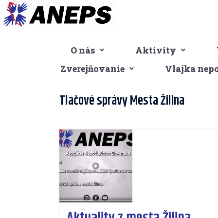
Preskočiť
na
obsah
O nás
Aktivity
Zverejňovanie
Vlajka nep
Tlačové správy Mesta Žilina