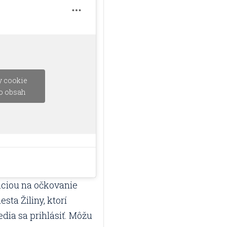
y cookie
to obsah
áciou na očkovanie
ta Žiliny, ktorí
dia sa prihlásiť. Môžu