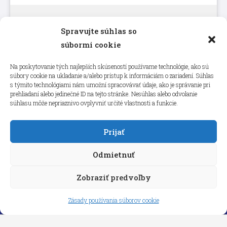
Spravujte súhlas so
Kliknutím prijmete súbory cookie
súbormi cookie
marketing a povolíte tento obsah
Na poskytovanie tých najlepších skúseností používame technológie, ako sú
súbory cookie na ukladanie a/alebo prístup k informáciám o zariadení. Súhlas
s týmito technológiami nám umožní spracovávať údaje, ako je správanie pri
prehliadaní alebo jedinečné ID na tejto stránke. Nesúhlas alebo odvolanie
súhlasu môže nepriaznivo ovplyvniť určité vlastnosti a funkcie.
Prijať
Odmietnuť
Zobraziť predvoľby
Copyright © 2026 aneps.sk
Zásady používania súborov cookie