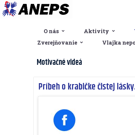
Preskočiť
na
obsah
O nás
Aktivity
Zverejňovanie
Vlajka nep
Motivačné videá
Príbeh o krabičke čistej lásky