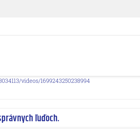
3034113/videos/1699243250238994
správnych ľuďoch.