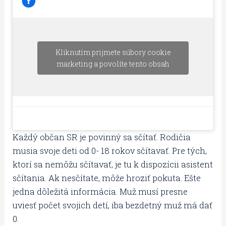
Kliknutím prijmete súbory cookie
marketing a povolíte tento obsah
Každý občan SR je povinný sa sčítať. Rodičia
musia svoje deti od 0- 18 rokov sčítavať. Pre tých,
ktorí sa nemôžu sčítavať, je tu k dispozícii asistent
sčítania. Ak nesčítate, môže hroziť pokuta. Ešte
jedna dôležitá informácia. Muž musí presne
uviesť počet svojich detí, iba bezdetný muž má dať
0.