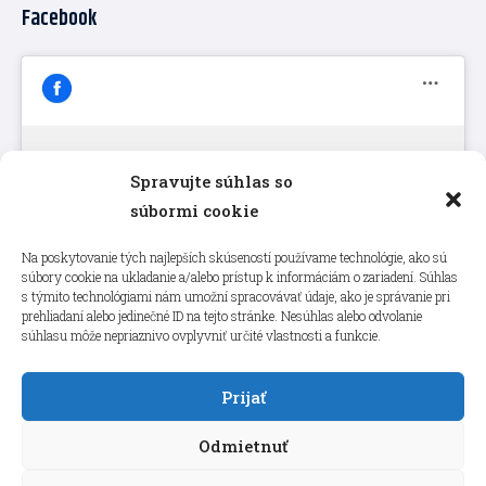
Facebook
Spravujte súhlas so
Kliknutím prijmete súbory cookie
súbormi cookie
marketing a povolíte tento obsah
Na poskytovanie tých najlepších skúseností používame technológie, ako sú
súbory cookie na ukladanie a/alebo prístup k informáciám o zariadení. Súhlas
s týmito technológiami nám umožní spracovávať údaje, ako je správanie pri
prehliadaní alebo jedinečné ID na tejto stránke. Nesúhlas alebo odvolanie
súhlasu môže nepriaznivo ovplyvniť určité vlastnosti a funkcie.
Prijať
Odmietnuť