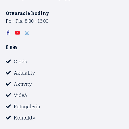
Otvaracie hodiny
Po - Pia: 8:00 - 16:00
F
Y
I
a
o
n
c
u
s
O nás
e
t
t
b
u
a
o
b
g
o
e
r
O nás
k
a
-
m
Aktuality
f
Aktivity
Videá
Fotogaléria
Kontakty