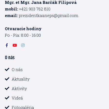
Mgr. et Mgr. Jana Barčák Filipová
mobil:
+421 903 762 810
email:
prezidentkaaneps@gmail.com
Otvaracie hodiny
Po - Pia: 8:00 - 16:00
F
Y
I
a
o
n
c
u
s
O nás
e
t
t
b
u
a
o
b
g
o
e
r
O nás
k
a
-
m
Aktuality
f
Aktivity
Videá
Fotogaléria