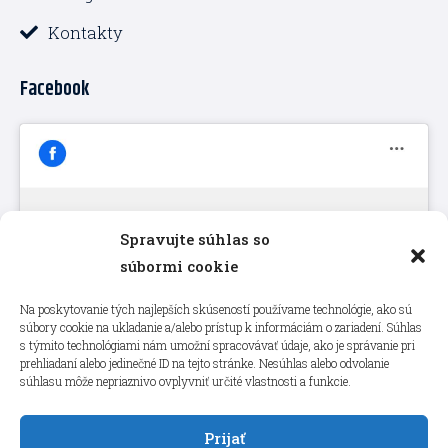
Kontakty
Facebook
Spravujte súhlas so
Kliknutím prijmete súbory cookie
súbormi cookie
marketing a povolíte tento obsah
Na poskytovanie tých najlepších skúseností používame technológie, ako sú
súbory cookie na ukladanie a/alebo prístup k informáciám o zariadení. Súhlas
s týmito technológiami nám umožní spracovávať údaje, ako je správanie pri
prehliadaní alebo jedinečné ID na tejto stránke. Nesúhlas alebo odvolanie
súhlasu môže nepriaznivo ovplyvniť určité vlastnosti a funkcie.
Prijať