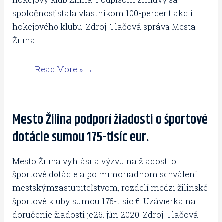
majiteľ
spoločnosť stala vlastníkom 100-percent akcií
spoločnosť
hokejového klubu. Zdroj: Tlačová správa Mesta
LUPIZA.
Žilina.
Read More »
Mesto Žilina podporí žiadosti o športové
Mesto
Žilina
dotácie sumou 175-tisíc eur.
podporí
žiadosti
Mesto Žilina vyhlásila výzvu na žiadosti o
o
športové dotácie a po mimoriadnom schválení
športové
mestskýmzastupiteľstvom, rozdelí medzi žilinské
dotácie
športové kluby sumou 175-tisíc €. Uzávierka na
sumou
doručenie žiadosti je26. jún 2020. Zdroj: Tlačová