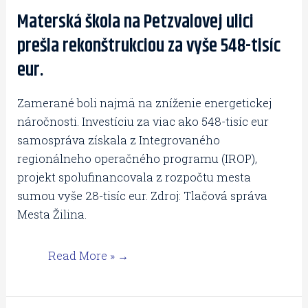
Materská škola na Petzvalovej ulici
Materská
škola
prešla rekonštrukciou za vyše 548-tisíc
na
eur.
Petzvalovej
ulici
Zamerané boli najmä na zníženie energetickej
prešla
náročnosti. Investíciu za viac ako 548-tisíc eur
rekonštrukciou
samospráva získala z Integrovaného
za
regionálneho operačného programu (IROP),
vyše
projekt spolufinancovala z rozpočtu mesta
548-
sumou vyše 28-tisíc eur. Zdroj: Tlačová správa
tisíc
Mesta Žilina.
eur.
Read More »