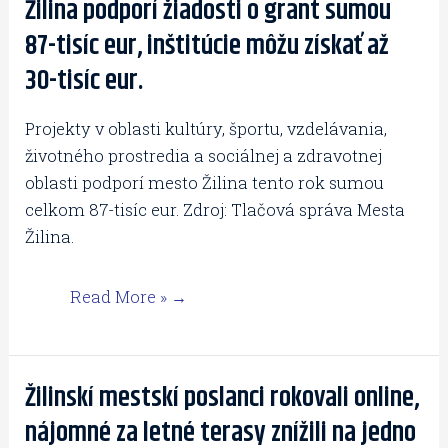
Žilina podporí žiadosti o grant sumou
Žilina
podporí
87-tisíc eur, inštitúcie môžu získať až
žiadosti
30-tisíc eur.
o
grant
Projekty v oblasti kultúry, športu, vzdelávania,
sumou
životného prostredia a sociálnej a zdravotnej
87-
oblasti podporí mesto Žilina tento rok sumou
tisíc
celkom 87-tisíc eur. Zdroj: Tlačová správa Mesta
eur,
Žilina.
inštitúcie
môžu
Read More »
získať
až
30-
tisíc
Žilinskí mestskí poslanci rokovali online,
Žilinskí
eur.
mestskí
nájomné za letné terasy znížili na jedno
poslanci