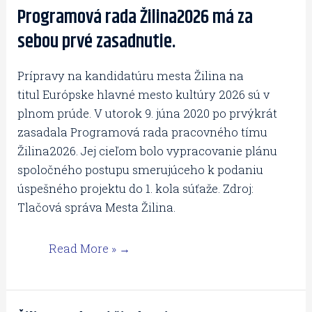
Programová rada Žilina2026 má za
Programová
rada
sebou prvé zasadnutie.
Žilina2026
má
Prípravy na kandidatúru mesta Žilina na
za
titul Európske hlavné mesto kultúry 2026 sú v
sebou
plnom prúde. V utorok 9. júna 2020 po prvýkrát
prvé
zasadala Programová rada pracovného tímu
zasadnutie.
Žilina2026. Jej cieľom bolo vypracovanie plánu
spoločného postupu smerujúceho k podaniu
úspešného projektu do 1. kola súťaže. Zdroj:
Tlačová správa Mesta Žilina.
Read More »