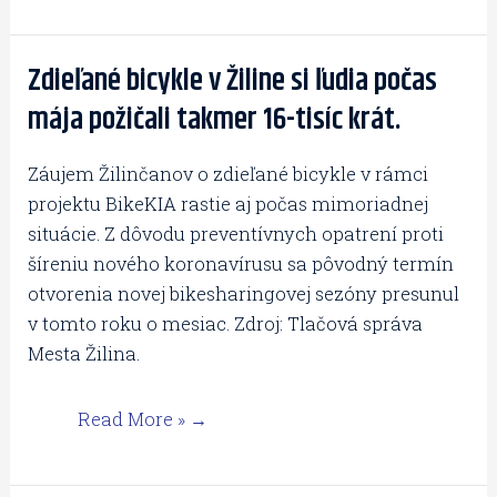
Zdieľané bicykle v Žiline si ľudia počas
Zdieľané
bicykle
mája požičali takmer 16-tisíc krát.
v
Žiline
Záujem Žilinčanov o zdieľané bicykle v rámci
si
projektu BikeKIA rastie aj počas mimoriadnej
ľudia
situácie. Z dôvodu preventívnych opatrení proti
počas
šíreniu nového koronavírusu sa pôvodný termín
mája
otvorenia novej bikesharingovej sezóny presunul
požičali
v tomto roku o mesiac. Zdroj: Tlačová správa
takmer
Mesta Žilina.
16-
tisíc
Read More »
krát.