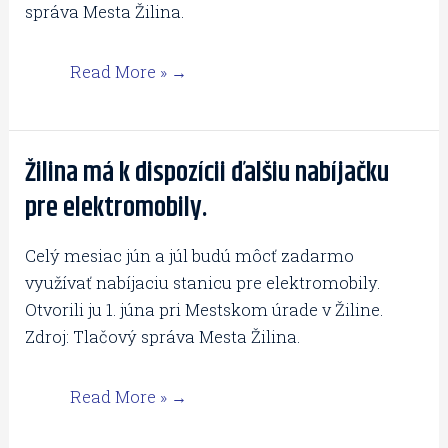
175-
správa Mesta Žilina.
tisíc
eur.
Read More »
Žilina má k dispozícii ďalšiu nabíjačku
Žilina
má
pre elektromobily.
k
dispozícii
Celý mesiac jún a júl budú môcť zadarmo
ďalšiu
využívať nabíjaciu stanicu pre elektromobily.
nabíjačku
Otvorili ju 1. júna pri Mestskom úrade v Žiline.
pre
Zdroj: Tlačový správa Mesta Žilina.
elektromobily.
Read More »