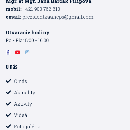
Mgr. et Mgr. Jana Barčák Filipová
mobil:
+421 903 762 810
email:
prezidentkaaneps@gmail.com
Otvaracie hodiny
Po - Pia: 8:00 - 16:00
F
Y
I
a
o
n
c
u
s
O nás
e
t
t
b
u
a
o
b
g
o
e
r
O nás
k
a
-
m
Aktuality
f
Aktivity
Videá
Fotogaléria