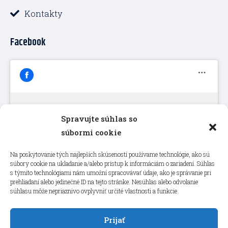
Kontakty
Facebook
Spravujte súhlas so
Kliknutím prijmete súbory cookie
súbormi cookie
marketing a povolíte tento obsah
Na poskytovanie tých najlepších skúseností používame technológie, ako sú
súbory cookie na ukladanie a/alebo prístup k informáciám o zariadení. Súhlas
s týmito technológiami nám umožní spracovávať údaje, ako je správanie pri
prehliadaní alebo jedinečné ID na tejto stránke. Nesúhlas alebo odvolanie
súhlasu môže nepriaznivo ovplyvniť určité vlastnosti a funkcie.
Prijať