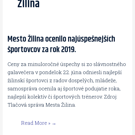
Žilina
Mesto Žilina ocenilo najúspešnejších
Mesto
Žilina
športovcov za rok 2019.
ocenilo
najúspešnejších
Ceny za minuloročné úspechy si zo slávnostného
športovcov
galavečera v pondelok 22. júna odniesli najlepší
za
žilinskí športovci z radov dospelých, mládeže,
rok
samospráva ocenila aj športové podujatie roka,
2019.
najlepší kolektív či športových trénerov. Zdroj:
Tlačová správa Mesta Žilina.
Read More »