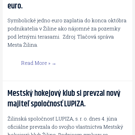
euro.
rokovali
online,
Symbolické jedno euro zaplatia do konca októbra
nájomné
podnikatelia v Žiline ako nájomné za pozemky
za
pod letnými terasami. Zdroj: Tlačová správa
letné
Mesta Žilina.
terasy
znížili
Read More »
na
jedno
euro.
Mestský hokejový klub si prevzal nový
Mestský
hokejový
majiteľ spoločnosť LUPIZA.
klub
si
Žilinská spoločnosť LUPIZA, s. r. o. dnes 4. júna
prevzal
oficiálne prevzala do svojho vlastníctva Mestský
nový
hokejový klub Žilina. Podpisom zmluvy sa