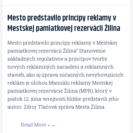
Mesto predstavilo princípy reklamy v
Mesto
predstavilo
Mestskej pamiatkovej rezervácii Žilina
princípy
reklamy
Mesto predstavilo princípy reklamy v Mestskej
v
pamiatkovej rezervácii Žilina“ Stanovenie
Mestskej
základných regulatívov a princípov tvorby
pamiatkovej
nových reklamných zariadení a reklamných
rezervácii
stavieb, ako aj úprava súčasných nevyhovujúcich
Žilina
reklám je úlohou Manuálu reklamy Mestskej
pamiatkovej rezervácie Žilina (MPR), ktorý v
piatok 12. júna verejnosti bližšie predstavili jeho
autori. Zdroj: Tlačová správa Mesta Žilina.
Read More »