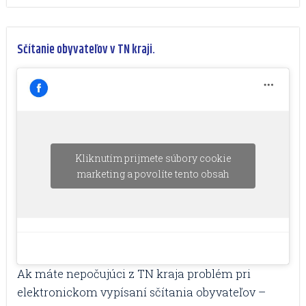
Sčítanie obyvateľov v TN kraji.
Kliknutím prijmete súbory cookie
marketing a povolíte tento obsah
Ak máte nepočujúci z TN kraja problém pri
elektronickom vypísaní sčítania obyvateľov –