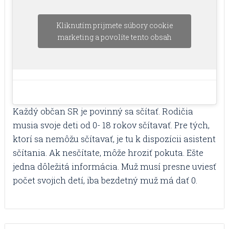
Kliknutím prijmete súbory cookie
marketing a povolíte tento obsah
Každý občan SR je povinný sa sčítať. Rodičia
musia svoje deti od 0- 18 rokov sčítavať. Pre tých,
ktorí sa nemôžu sčítavať, je tu k dispozícii asistent
sčítania. Ak nesčítate, môže hroziť pokuta. Ešte
jedna dôležitá informácia. Muž musí presne uviesť
počet svojich detí, iba bezdetný muž má dať 0.