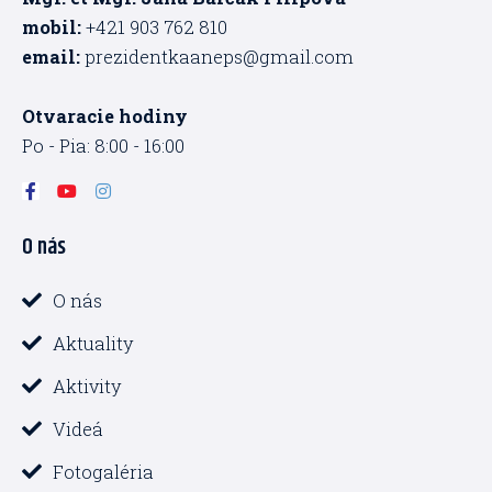
mobil:
+421 903 762 810
email:
prezidentkaaneps@gmail.com
Otvaracie hodiny
Po - Pia: 8:00 - 16:00
F
Y
I
a
o
n
c
u
s
O nás
e
t
t
b
u
a
o
b
g
o
e
r
O nás
k
a
-
m
Aktuality
f
Aktivity
Videá
Fotogaléria