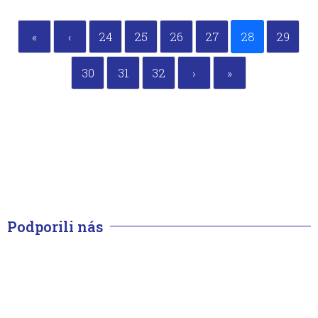
«
‹
24
25
26
27
28
29
30
31
32
›
»
Podporili nás