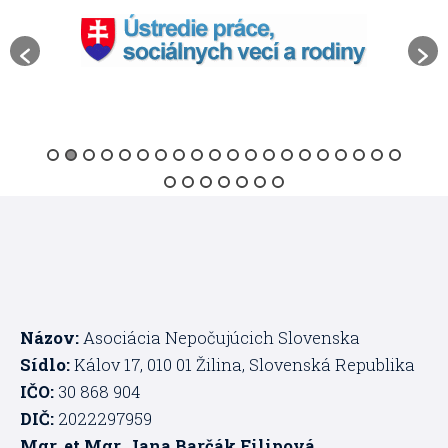
Názov:
Asociácia Nepočujúcich Slovenska
Sídlo:
Kálov 17, 010 01 Žilina, Slovenská Republika
IČO:
30 868 904
DIČ:
2022297959
Mgr. et Mgr. Jana Barčák Filipová