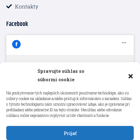
Kontakty
Facebook
Spravujte súhlas so
Kliknutím prijmete súbory cookie
súbormi cookie
marketing a povolíte tento obsah
Na poskytovanie tých najlepších skúseností používame technológie, ako sú
súbory cookie na ukladanie a/alebo prístup k informáciám o zariadení. Súhlas
s týmito technológiami nám umožní spracovávať údaje, ako je správanie pri
prehliadaní alebo jedinečné ID na tejto stránke. Nesúhlas alebo odvolanie
súhlasu môže nepriaznivo ovplyvniť určité vlastnosti a funkcie.
Prijať