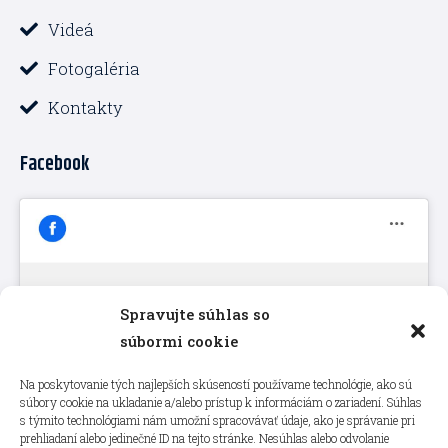
Videá
Fotogaléria
Kontakty
Facebook
Spravujte súhlas so
Kliknutím prijmete súbory cookie
súbormi cookie
marketing a povolíte tento obsah
Na poskytovanie tých najlepších skúseností používame technológie, ako sú
súbory cookie na ukladanie a/alebo prístup k informáciám o zariadení. Súhlas
s týmito technológiami nám umožní spracovávať údaje, ako je správanie pri
prehliadaní alebo jedinečné ID na tejto stránke. Nesúhlas alebo odvolanie