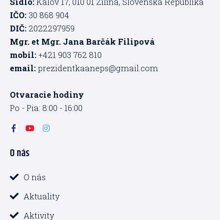
Sídlo:
Kálov 17, 010 01 Žilina, Slovenská Republika
IČO:
30 868 904
DIČ:
2022297959
Mgr. et Mgr. Jana Barčák Filipová
mobil:
+421 903 762 810
email:
prezidentkaaneps@gmail.com
Otvaracie hodiny
Po - Pia: 8:00 - 16:00
F
Y
I
a
o
n
c
u
s
O nás
e
t
t
b
u
a
o
b
g
o
e
r
O nás
k
a
-
m
Aktuality
f
Aktivity