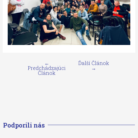
←
Ďalší Článok
Predchádzajúci
→
Článok
Podporili nás