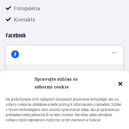
Fotogaléria
Kontakty
Facebook
Spravujte súhlas so
Kliknutím prijmete súbory cookie
súbormi cookie
marketing a povolíte tento obsah
Na poskytovanie tých najlepších skúseností používame technológie, ako sú
súbory cookie na ukladanie a/alebo prístup k informáciám o zariadení. Súhlas
s týmito technológiami nám umožní spracovávať údaje, ako je správanie pri
prehliadaní alebo jedinečné ID na tejto stránke. Nesúhlas alebo odvolanie
súhlasu môže nepriaznivo ovplyvniť určité vlastnosti a funkcie.