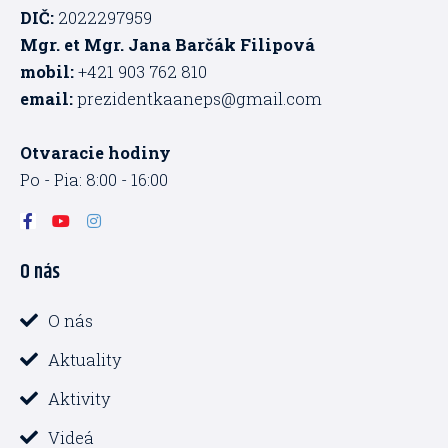
DIČ:
2022297959
Mgr. et Mgr. Jana Barčák Filipová
mobil:
+421 903 762 810
email:
prezidentkaaneps@gmail.com
Otvaracie hodiny
Po - Pia: 8:00 - 16:00
F
Y
I
a
o
n
c
u
s
O nás
e
t
t
b
u
a
o
b
g
o
e
r
O nás
k
a
-
m
Aktuality
f
Aktivity
Videá