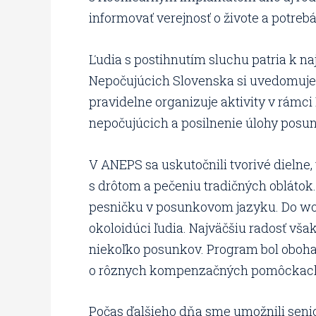
informovať verejnosť o živote a potrebá
Ľudia s postihnutím sluchu patria k naj
Nepočujúcich Slovenska si uvedomuje po
pravidelne organizuje aktivity v rám
nepočujúcich a posilnenie úlohy posu
V ANEPS sa uskutočnili tvorivé dielne,
s drôtom a pečeniu tradičných obláto
pesničku v posunkovom jazyku. Do work
okoloidúci ľudia. Najväčšiu radosť však 
niekoľko posunkov. Program bol obohat
o rôznych kompenzačných pomôckach 
Počas ďalšieho dňa sme umožnili senio