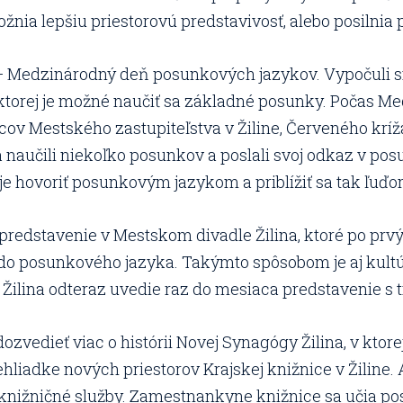
žnia lepšiu priestorovú predstavivosť, alebo posilnia
Medzinárodný deň posunkových jazykov. Vypočuli sme
 ktorej je možné naučiť sa základné posunky. Počas
ov Mestského zastupiteľstva v Žiline, Červeného kríža
a naučili niekoľko posunkov a poslali svoj odkaz v po
té je hovoriť posunkovým jazykom a priblížiť sa tak ľuď
edstavenie v Mestskom divadle Žilina, ktoré po prvýk
 do posunkového jazyka. Takýmto spôsobom je aj kult
 Žilina odteraz uvedie raz do mesiaca predstavenie s 
ozvedieť viac o histórii Novej Synagógy Žilina, v ktor
rehliadke nových priestorov Krajskej knižnice v Žiline.
knižničné služby. Zamestnankyne knižnice sa učia posu