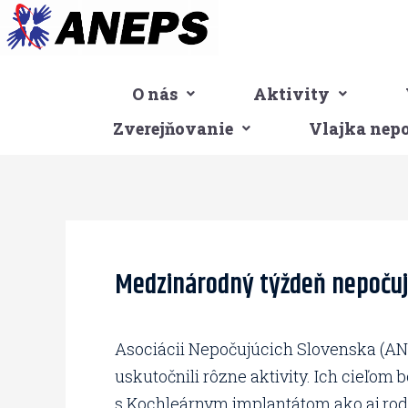
Preskočiť
na
obsah
O nás
Aktivity
Zverejňovanie
Vlajka nep
Post
navigation
Medzinárodný týždeň nepočujúc
Asociácii Nepočujúcich Slovenska (ANE
uskutočnili rôzne aktivity. Ich cieľom
s Kochleárnym implantátom ako aj rodin