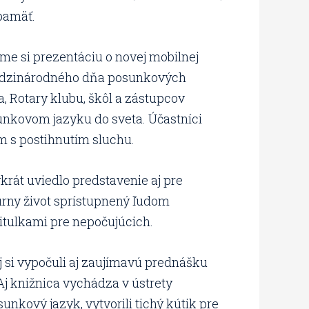
 pamäť.
 si prezentáciu o novej mobilnej
 Medzinárodného dňa posunkových
, Rotary klubu, škôl a zástupcov
sunkovom jazyku do sveta. Účastníci
om s postihnutím sluchu.
rát uviedlo predstavenie aj pre
úrny život sprístupnený ľudom
titulkami pre nepočujúcich.
ej si vypočuli aj zaujímavú prednášku
 Aj knižnica vychádza v ústrety
nkový jazyk, vytvorili tichý kútik pre