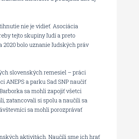
hnutie nie je vidieť. Asociácia
by tejto skupiny ľudí a preto
a 2020 bolo uznanie ľudských práv
ných slovenských remesiel – práci
íci ANEPS a parku Sad SNP naučiť
arborka sa mohli zapojiť všetci
i, zatancovali si spolu a naučili sa
ávštevníci sa mohli porozprávať
ských aktivitách. Naučili sme ich hrať