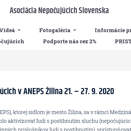
Asociácia Nepočujúcich Slovenska
Videá
Fotogaléria
Informácie p
očujúcich
Podporte nás cez 2%
PRIS
ich v ANEPS Žilina 21. – 27. 9. 2020
PS), ktorej sídlom je mesto Žilina, sa v rámci Medzi
 bolo aktivizovať ľudí s postihnutím sluchu (nepočujúc
ných príslušníkov ľudí s postihnutím), sprístupňovať k