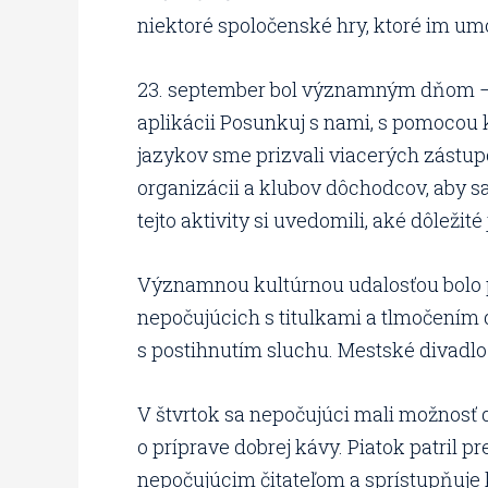
niektoré spoločenské hry, ktoré im umo
23. september bol významným dňom – 
aplikácii Posunkuj s nami, s pomocou
jazykov sme prizvali viacerých zástupc
organizácii a klubov dôchodcov, aby s
tejto aktivity si uvedomili, aké dôleži
Významnou kultúrnou udalosťou bolo pr
nepočujúcich s titulkami a tlmočením
s postihnutím sluchu. Mestské divadlo
V štvrtok sa nepočujúci mali možnosť d
o príprave dobrej kávy. Piatok patril p
nepočujúcim čitateľom a sprístupňuje 