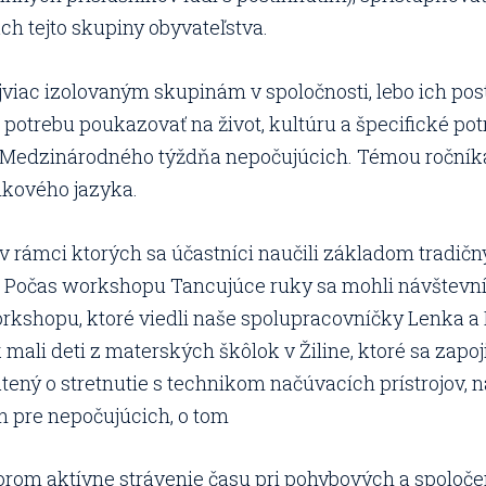
ch tejto skupiny obyvateľstva.
viac izolovaným skupinám v spoločnosti, lebo ich posti
trebu poukazovať na život, kultúru a špecifické potre
ci Medzinárodného týždňa nepočujúcich. Témou ročník
nkového jazyka.
 v rámci ktorých sa účastníci naučili základom tradič
k. Počas workshopu Tancujúce ruky sa mohli návštevn
shopu, ktoré viedli naše spolupracovníčky Lenka a B
mali deti z materských škôlok v Žiline, ktoré sa zapojil
ený o stretnutie s technikom načúvacích prístrojov, n
pre nepočujúcich, o tom
rom aktívne strávenie času pri pohybových a spoločen