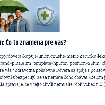
n: Čo to znamená pre vás?
a-tipy/dovera-kupuje-union-musite-menit-karticku-le
rand=plus1&itm_template=hp&itm_position=2&itm_c
e vás? Zdravotná poisťovňa Dôvera sa spája s poisťov
isťovní ubezpečujú, že sa nemáte čoho obávať. Cieľom je
 správa je, že v tejto chvíli nemusíte robiť vôbec nič. [