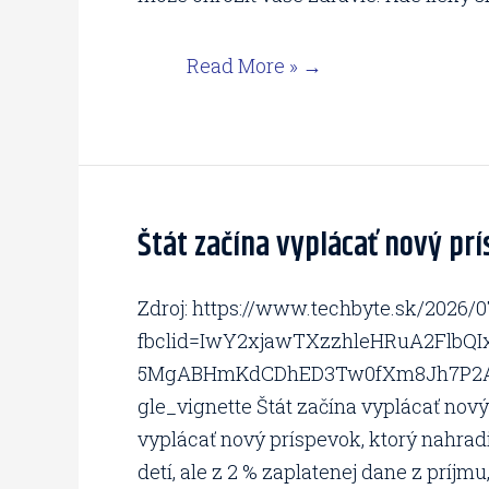
Read More »
Štát začína vyplácať nový pr
Štát
začína
vyplácať
Zdroj: https://www.techbyte.sk/2026/0
nový
fbclid=IwY2xjawTXzzhleHRuA2Fl
príspevok.
5MgABHmKdCDhED3Tw0fXm8Jh7P2A
Kto
gle_vignette Štát začína vyplácať nov
má
vyplácať nový príspevok, ktorý nahrad
naň
detí, ale z 2 % zaplatenej dane z príj