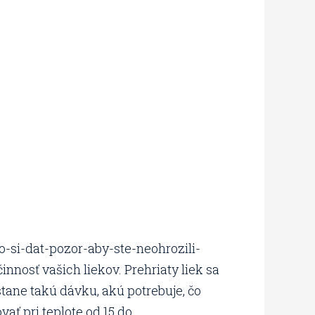
o-si-dat-pozor-aby-ste-neohrozili-
nnosť vašich liekov. Prehriaty liek sa
tane takú dávku, akú potrebuje, čo
ať pri teplote od 15 do