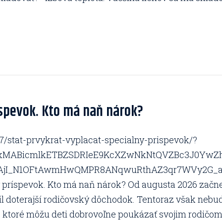
íspevok. Kto má naň nárok?
7/stat-prvykrat-vyplacat-specialny-prispevok/?
bQIxMABicmlkETBZSDRIeE9KcXZwNkNtQVZBc3J0Y
jI_N1OFtAwmHwQMPR8ANqwuRthAZ3qr7WVy2G_ae
ý príspevok. Kto má naň nárok? Od augusta 2026 začne
il doterajší rodičovský dôchodok. Tentoraz však neb
mu, ktoré môžu deti dobrovoľne poukázať svojim rodičo