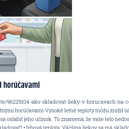
mi horúčavami
ravie/96229104-ako-skladovat-lieky-v-horucavach-na-c
etnými horúčavami Vysoké letné teploty môžu znížiť úči
a oslabiť jeho účinok. To znamená, že vaše telo nedos
ladovať? • Izbová teplota: Väčšina liekov sa má skladov