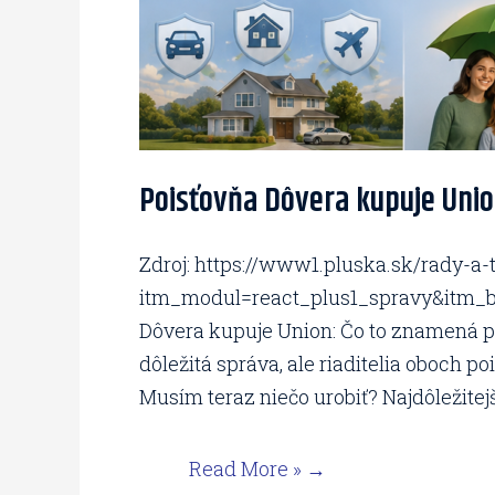
Poisťovňa Dôvera kupuje Unio
Zdroj: https://www1.pluska.sk/rady-
itm_modul=react_plus1_spravy&itm_b
Dôvera kupuje Union: Čo to znamená pr
dôležitá správa, ale riaditelia oboch po
Musím teraz niečo urobiť? Najdôležitejšia
Read More »