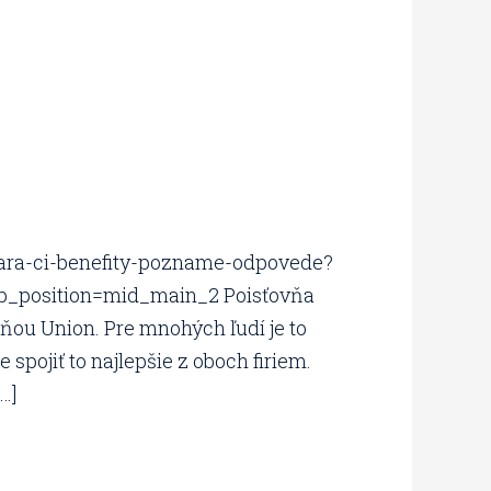
kara-ci-benefity-pozname-odpovede?
b_position=mid_main_2 Poisťovňa
ňou Union. Pre mnohých ľudí je to
 spojiť to najlepšie z oboch firiem.
…]