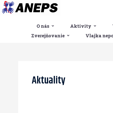
Preskočiť
na
obsah
O nás
Aktivity
Zverejňovanie
Vlajka nep
Post
pagination
Aktuality