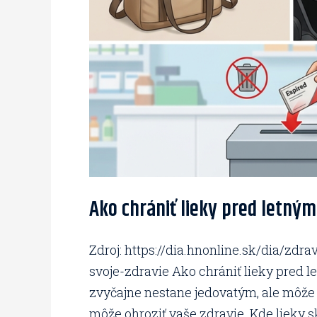
Ako chrániť lieky pred letný
Zdroj: https://dia.hnonline.sk/dia/zd
svoje-zdravie Ako chrániť lieky pred l
zvyčajne nestane jedovatým, ale môže s
môže ohroziť vaše zdravie. Kde lieky sk