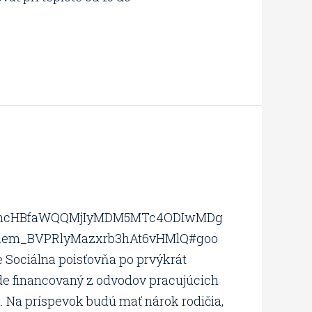
wZhcHBfaWQQMjIyMDM5MTc4ODIwMDg
m_BVPRlyMazxrb3hAt6vHMlQ#goo
 Sociálna poisťovňa po prvýkrát
ude financovaný z odvodov pracujúcich
m. Na príspevok budú mať nárok rodičia,