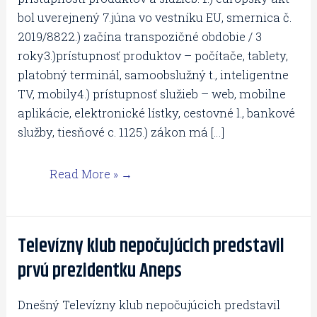
bol uverejnený 7.júna vo vestníku EU, smernica č.
2019/8822.) začína transpozičné obdobie / 3
roky3.)prístupnosť produktov – počítače, tablety,
platobný terminál, samoobslužný t., inteligentne
TV, mobily4.) prístupnosť služieb – web, mobilne
aplikácie, elektronické lístky, cestovné l., bankové
služby, tiesňové c. 1125.) zákon má […]
Read More »
Televízny klub nepočujúcich predstavil
Televízny
klub
prvú prezidentku Aneps
nepočujúcich
predstavil
Dnešný Televízny klub nepočujúcich predstavil