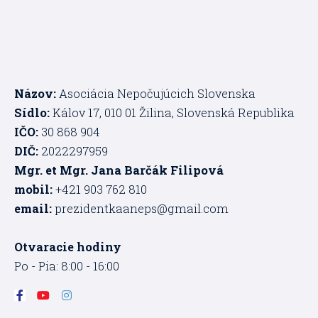
Názov:
Asociácia Nepočujúcich Slovenska
Sídlo:
Kálov 17, 010 01 Žilina, Slovenská Republika
IČO:
30 868 904
DIČ:
2022297959
Mgr. et Mgr. Jana Barčák Filipová
mobil:
+421 903 762 810
email:
prezidentkaaneps@gmail.com
Otvaracie hodiny
Po - Pia: 8:00 - 16:00
F
Y
I
a
o
n
c
u
s