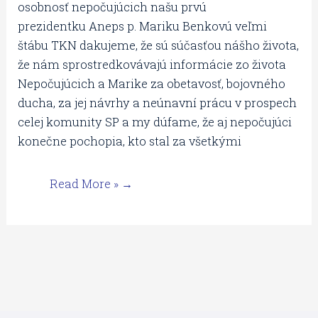
prvú
osobnosť nepočujúcich našu prvú
prezidentku
prezidentku Aneps p. Mariku Benkovú veľmi
Aneps
štábu TKN dakujeme, že sú súčasťou nášho života,
že nám sprostredkovávajú informácie zo života
Nepočujúcich a Marike za obetavosť, bojovného
ducha, za jej návrhy a neúnavní prácu v prospech
celej komunity SP a my dúfame, že aj nepočujúci
konečne pochopia, kto stal za všetkými
Read More »