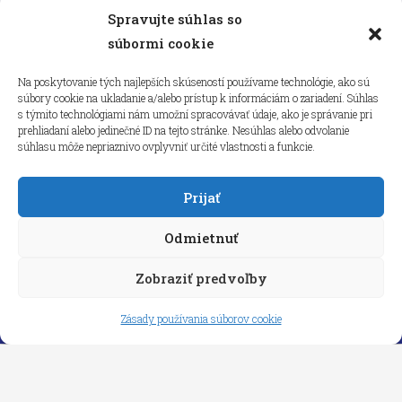
Spravujte súhlas so
Kliknutím prijmete súbory cookie
súbormi cookie
marketing a povolíte tento obsah
Na poskytovanie tých najlepších skúseností používame technológie, ako sú
súbory cookie na ukladanie a/alebo prístup k informáciám o zariadení. Súhlas
s týmito technológiami nám umožní spracovávať údaje, ako je správanie pri
prehliadaní alebo jedinečné ID na tejto stránke. Nesúhlas alebo odvolanie
súhlasu môže nepriaznivo ovplyvniť určité vlastnosti a funkcie.
Prijať
Odmietnuť
Zobraziť predvoľby
Copyright © 2026 aneps.sk
Zásady používania súborov cookie