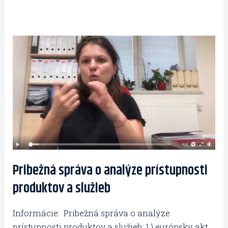
Pribežná
správa
o
analýze
prístupnosti
produktov
a
služieb
Pribežná správa o analýze prístupnosti
produktov a služieb
Informácie: Pribežná správa o analýze
prístupnosti produktov a služieb: 1.) európsky akt