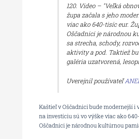
120. Video – "Veľká obnov
župa začala s jeho moder
viac ako 640-tisíc eur. Ž
Oščadnici je národnou ku
sa strecha, schody, rozvo
aktivity a pod. Taktiež b
galéria uzatvorená, lesop
Uverejnil používateľ
ANEP
Kaštieľ v Oščadnici bude modernejší i 
na investíciu sú vo výške viac ako 640-
Oščadnici je národnou kultúrnou pamia