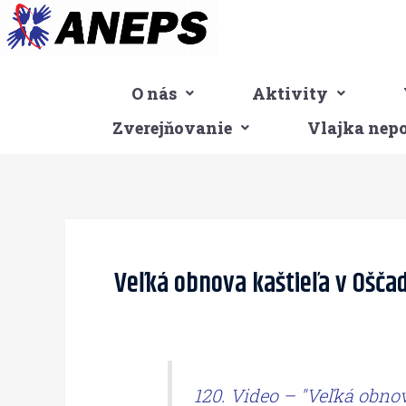
Preskočiť
na
obsah
O nás
Aktivity
Zverejňovanie
Vlajka nep
Post
navigation
Veľká obnova kaštieľa v Oščad
120. Video – "Veľká obnov