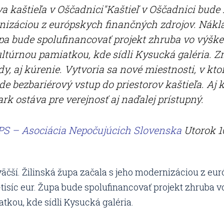
a kaštieľa v Oščadnici"Kaštieľ v Oščadnici bude 
nizáciou z európskych finančných zdrojov. Nákla
upa bude spolufinancovať projekt zhruba vo výške 
ltúrnou pamiatkou, kde sídli Kysucká galéria. Z
dy, aj kúrenie. Vytvoria sa nové miestnosti, v kt
ude bezbariérový vstup do priestorov kaštieľa. Aj
ark ostáva pre verejnosť aj naďalej prístupný.
S – Asociácia Nepočujúcich Slovenska
Utorok 1
väčší. Žilinská župa začala s jeho modernizáciou z e
tisíc eur. Župa bude spolufinancovať projekt zhruba vo
tkou, kde sídli Kysucká galéria.