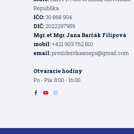
Republika
IČO:
30 868 904
DIČ:
2022297959
Mgr. et Mgr. Jana Barčák Filipová
mobil:
+421 903 762 810
email:
prezidentkaaneps@gmail.com
Otvaracie hodiny
Po - Pia: 8:00 - 16:00
F
Y
I
a
o
n
c
u
s
e
t
t
b
u
a
o
b
g
o
e
r
k
a
-
m