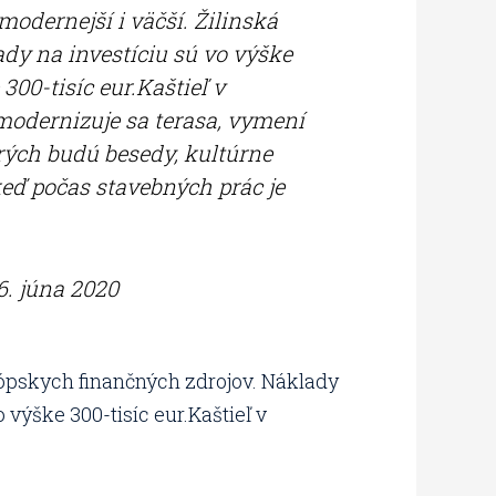
modernejší i väčší. Žilinská
dy na investíciu sú vo výške
300-tisíc eur.Kaštieľ v
modernizuje sa terasa, vymení
orých budú besedy, kultúrne
 keď počas stavebných prác je
6. júna 2020
urópskych finančných zdrojov. Náklady
 výške 300-tisíc eur.Kaštieľ v