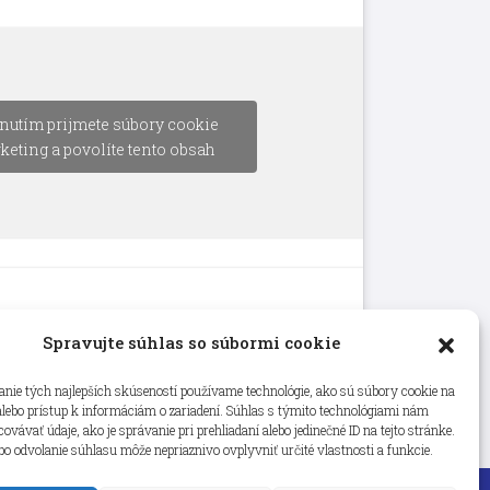
nutím prijmete súbory cookie
keting a povolíte tento obsah
Spravujte súhlas so súbormi cookie
nie tých najlepších skúseností používame technológie, ako sú súbory cookie na
alebo prístup k informáciám o zariadení. Súhlas s týmito technológiami nám
vávať údaje, ako je správanie pri prehliadaní alebo jedinečné ID na tejto stránke.
bo odvolanie súhlasu môže nepriaznivo ovplyvniť určité vlastnosti a funkcie.