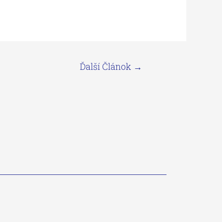
Ďalší Článok
→