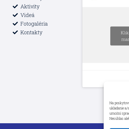
Aktivity
Videá
Fotogaléria
Kontakty
Klik
mar
Na poskytova
ukladanie a/
umožní spraco
Nesúhlas ale