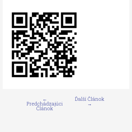
←
Ďalší Článok
Predchádzajúci
→
Článok