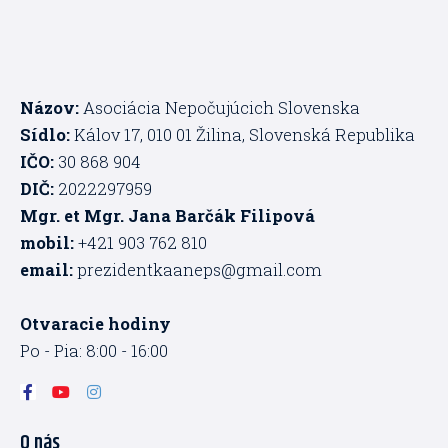
Názov:
Asociácia Nepočujúcich Slovenska
Sídlo:
Kálov 17, 010 01 Žilina, Slovenská Republika
IČO:
30 868 904
DIČ:
2022297959
Mgr. et Mgr. Jana Barčák Filipová
mobil:
+421 903 762 810
email:
prezidentkaaneps@gmail.com
Otvaracie hodiny
Po - Pia: 8:00 - 16:00
F
Y
I
a
o
n
c
u
s
O nás
e
t
t