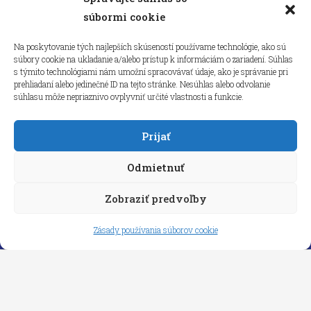
Kliknutím prijmete súbory cookie
súbormi cookie
marketing a povolíte tento obsah
Na poskytovanie tých najlepších skúseností používame technológie, ako sú
súbory cookie na ukladanie a/alebo prístup k informáciám o zariadení. Súhlas
s týmito technológiami nám umožní spracovávať údaje, ako je správanie pri
prehliadaní alebo jedinečné ID na tejto stránke. Nesúhlas alebo odvolanie
súhlasu môže nepriaznivo ovplyvniť určité vlastnosti a funkcie.
Prijať
Odmietnuť
Zobraziť predvoľby
Copyright © 2026 aneps.sk
Zásady používania súborov cookie