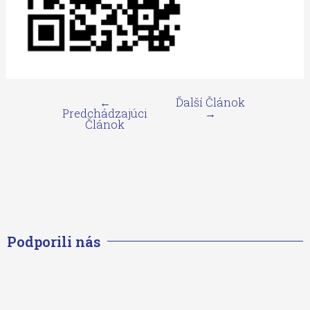
←
Ďalší Článok
Predchádzajúci
→
Článok
Podporili nás