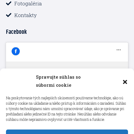
Fotogaléria
Kontakty
Facebook
Spravujte súhlas so
Kliknutím prijmete súbory cookie
súbormi cookie
marketing a povolíte tento obsah
Na poskytovanie tých najlepších skúseností používame technológie, ako sú
súbory cookie na ukladanie a/alebo prístup k informáciám o zariadení. Súhlas
s týmito technológiami nám umožní spracovávať údaje, ako je správanie pri
prehliadaní alebo jedinečné ID na tejto stránke. Nesúhlas alebo odvolanie
súhlasu môže nepriaznivo ovplyvniť určité vlastnosti a funkcie.