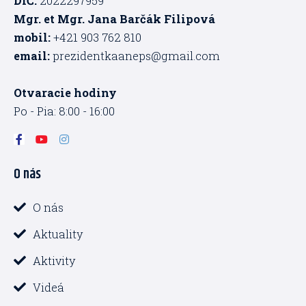
DIČ:
2022297959
Mgr. et Mgr. Jana Barčák Filipová
mobil:
+421 903 762 810
email:
prezidentkaaneps@gmail.com
Otvaracie hodiny
Po - Pia: 8:00 - 16:00
F
Y
I
a
o
n
c
u
s
O nás
e
t
t
b
u
a
o
b
g
o
e
r
O nás
k
a
-
m
Aktuality
f
Aktivity
Videá