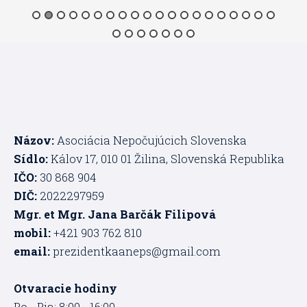
Názov:
Asociácia Nepočujúcich Slovenska
Sídlo:
Kálov 17, 010 01 Žilina, Slovenská Republika
IČO:
30 868 904
DIČ:
2022297959
Mgr. et Mgr. Jana Barčák Filipová
mobil:
+421 903 762 810
email:
prezidentkaaneps@gmail.com
Otvaracie hodiny
Po - Pia: 8:00 - 16:00