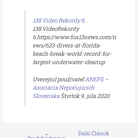
138.Video Rekordy 6.
138.VideoRekordy
6.https://www.fox13news.com/n
ews/633-divers-at-florida-
beach-break-world-record-for-
largest-underwater-cleanup
Uverejnil používateľ
ANEPS –
Asociácia Nepočujúcich
Slovenska
Štvrtok 9. júla 2020
←
Ďalší Článok