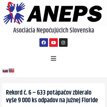
Preskočiť
na
obsah
Asociácia Nepočujúcich Slovenska
F
Y
I
a
o
n
c
u
s
e
t
t
b
u
a
Menu
o
b
g
o
e
r
k
a
m
Post
navigation
Rekord č. 6 – 633 potápačov zbieralo
vyše 9 000 ks odpadov na Južnej Floride