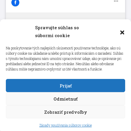
Spravujte súhlas so
Kliknutím prijmete súbory cookie
súbormi cookie
marketing a povolíte tento obsah
Na poskytovanie tých najlepších skúseností používame technológie, ako sú
súbory cookie na ukladanie a/alebo prístup k informáciám o zariadení. Súhlas
s týmito technológiami nám umožní spracovávať údaje, ako je správanie pri
prehliadaní alebo jedinečné ID na tejto stránke. Nesúhlas alebo odvolanie
súhlasu môže nepriaznivo ovplyvniť určité vlastnosti a funkcie.
Prijať
Odmietnuť
Zobraziť predvoľby
Copyright © 2026 aneps.sk
Zásady používania súborov cookie