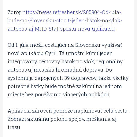
Zdroj:
https://news.refresher.sk/205904-Od-jula-
bude-na-Slovensku-stacit-jeden-listok-na-vlak-
autobus-aj-MHD-Stat-spusta-novu-aplikaciu
Od 1. júla môžu cestujúci na Slovensku využívať
novú aplikáciu Cyril. Tá umožní kúpiť jeden
integrovaný cestovný lístok na vlak, regionálny
autobus aj mestskú hromadnú dopravu. Do
systému je zapojených 39 dopravcov, takže všetky
potrebné lístky bude možné zakúpiť na jednom
mieste bez používania viacerých aplikácií.
Aplikácia zároveň pomôže naplánovať celú cestu.
Zobrazí aktuálnu polohu spojov, meškania aj
trasu.