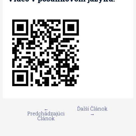
←
Ďalší Článok
Predchádzajúci
→
Článok