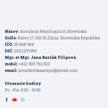
Názov:
Asociácia Nepočujúcich Slovenska
Sídlo:
Kálov 17, 010 01 Žilina, Slovenská Republika
IČO:
30 868 904
DIČ:
2022297959
Mgr. et Mgr. Jana Barčák Filipová
mobil:
+421 903 762 810
email:
prezidentkaaneps@gmail.com
Otvaracie hodiny
Po - Pia: 8:00 - 16:00
F
Y
I
a
o
n
c
u
s