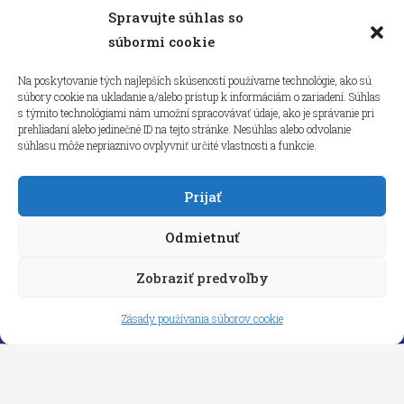
Spravujte súhlas so
Kliknutím prijmete súbory cookie
súbormi cookie
marketing a povolíte tento obsah
Na poskytovanie tých najlepších skúseností používame technológie, ako sú
súbory cookie na ukladanie a/alebo prístup k informáciám o zariadení. Súhlas
s týmito technológiami nám umožní spracovávať údaje, ako je správanie pri
prehliadaní alebo jedinečné ID na tejto stránke. Nesúhlas alebo odvolanie
súhlasu môže nepriaznivo ovplyvniť určité vlastnosti a funkcie.
Prijať
Odmietnuť
Zobraziť predvoľby
Copyright © 2026 aneps.sk
Zásady používania súborov cookie