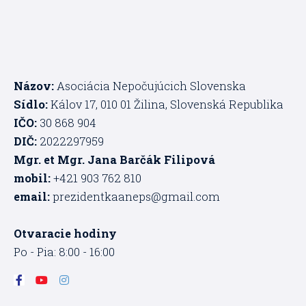
Názov:
Asociácia Nepočujúcich Slovenska
Sídlo:
Kálov 17, 010 01 Žilina, Slovenská Republika
IČO:
30 868 904
DIČ:
2022297959
Mgr. et Mgr. Jana Barčák Filipová
mobil:
+421 903 762 810
email:
prezidentkaaneps@gmail.com
Otvaracie hodiny
Po - Pia: 8:00 - 16:00
F
Y
I
a
o
n
c
u
s