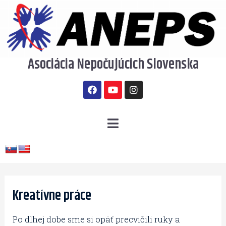
Preskočiť
na
obsah
Asociácia Nepočujúcich Slovenska
F
Y
I
a
o
n
c
u
s
e
t
t
b
u
a
Menu
o
b
g
o
e
r
k
a
m
Post
navigation
Kreatívne práce
Po dlhej dobe sme si opäť precvičili ruky a