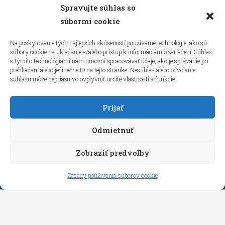
Spravujte súhlas so
Kliknutím prijmete súbory cookie
súbormi cookie
marketing a povolíte tento obsah
Na poskytovanie tých najlepších skúseností používame technológie, ako sú
súbory cookie na ukladanie a/alebo prístup k informáciám o zariadení. Súhlas
s týmito technológiami nám umožní spracovávať údaje, ako je správanie pri
prehliadaní alebo jedinečné ID na tejto stránke. Nesúhlas alebo odvolanie
súhlasu môže nepriaznivo ovplyvniť určité vlastnosti a funkcie.
Prijať
Odmietnuť
Zobraziť predvoľby
Copyright © 2026 aneps.sk
Zásady používania súborov cookie