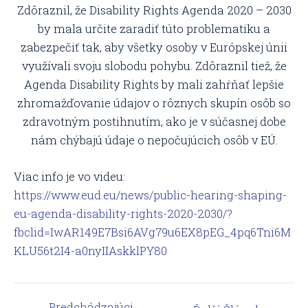
Zdôraznil, že Disability Rights Agenda 2020 – 2030
by mala určite zaradiť túto problematiku a
zabezpečiť tak, aby všetky osoby v Európskej únii
využívali svoju slobodu pohybu. Zdôraznil tiež, že
Agenda Disability Rights by mali zahŕňať lepšie
zhromažďovanie údajov o rôznych skupín osôb so
zdravotným postihnutím, ako je v súčasnej dobe
nám chýbajú údaje o nepočujúcich osôb v EÚ.
Viac info je vo videu:
https://www.eud.eu/news/public-hearing-shaping-
eu-agenda-disability-rights-2020-2030/?
fbclid=IwAR149E7Bsi6AVg79u6EX8pEG_4pq6Tni6M
KLU56t2I4-a0nyIIAskklPY80
←
Predchádzajúci