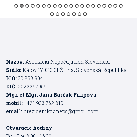
Názov:
Asociácia Nepočujúcich Slovenska
Sídlo:
Kálov 17, 010 01 Žilina, Slovenská Republika
IČO:
30 868 904
DIČ:
2022297959
Mgr. et Mgr. Jana Barčák Filipová
mobil:
+421 903 762 810
email:
prezidentkaaneps@gmail.com
Otvaracie hodiny
Po - Pia: 8:00 - 16:00