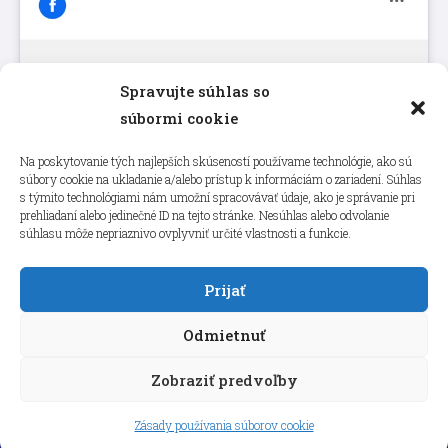
Spravujte súhlas so
Kliknutím prijmete súbory cookie
súbormi cookie
marketing a povolíte tento obsah
Na poskytovanie tých najlepších skúseností používame technológie, ako sú
súbory cookie na ukladanie a/alebo prístup k informáciám o zariadení. Súhlas
s týmito technológiami nám umožní spracovávať údaje, ako je správanie pri
prehliadaní alebo jedinečné ID na tejto stránke. Nesúhlas alebo odvolanie
súhlasu môže nepriaznivo ovplyvniť určité vlastnosti a funkcie.
Prijať
Odmietnuť
Zobraziť predvoľby
Copyright © 2026 aneps.sk
Zásady používania súborov cookie