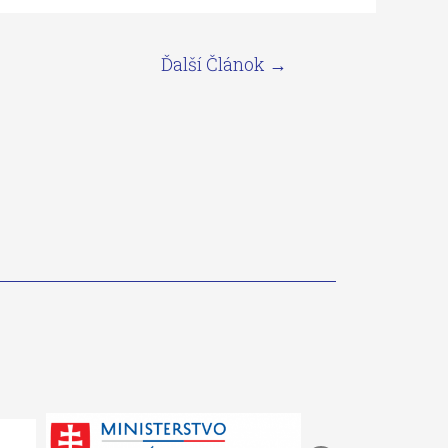
Ďalší Článok
→