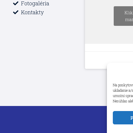
Fotogaléria
Kontakty
Klik
mar
Na poskytova
ukladanie a/
umožní spraco
Nesúhlas ale
P