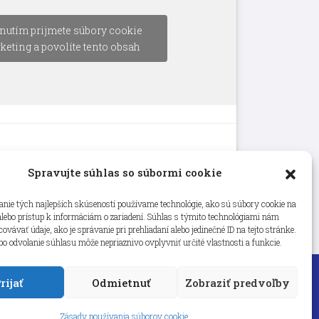
nutím prijmete súbory cookie
keting a povolíte tento obsah
Spravujte súhlas so súbormi cookie
nie tých najlepších skúseností používame technológie, ako sú súbory cookie na
alebo prístup k informáciám o zariadení. Súhlas s týmito technológiami nám
vávať údaje, ako je správanie pri prehliadaní alebo jedinečné ID na tejto stránke.
bo odvolanie súhlasu môže nepriaznivo ovplyvniť určité vlastnosti a funkcie.
rijať
Odmietnuť
Zobraziť predvoľby
Zásady používania súborov cookie