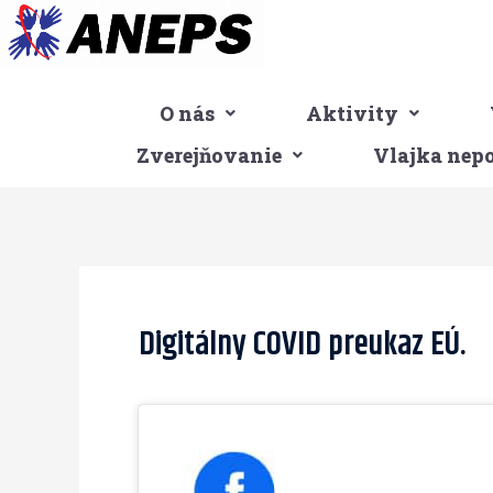
Preskočiť
na
obsah
O nás
Aktivity
Zverejňovanie
Vlajka nep
Post
navigation
Digitálny COVID preukaz EÚ.