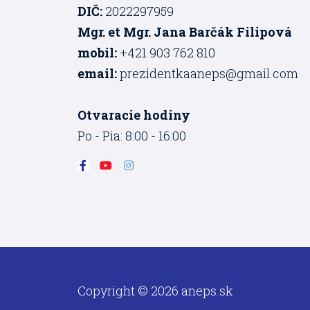
DIČ:
2022297959
Mgr. et Mgr. Jana Barčák Filipová
mobil:
+421 903 762 810
email:
prezidentkaaneps@gmail.com
Otvaracie hodiny
Po - Pia: 8:00 - 16:00
F
Y
I
a
o
n
c
u
s
e
t
t
b
u
a
o
b
g
o
e
r
k
a
-
m
f
Copyright © 2026 aneps.sk