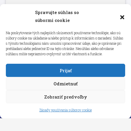
Spravujte súhlas so
Kliknutím prijmete súbory cookie
súbormi cookie
marketing a povolíte tento obsah
Na poskytovanie tých najlepších skúseností používame technológie, ako sú
súbory cookie na ukladanie a/alebo prístup k informáciám o zariadení. Súhlas
s týmito technológiami nám umožní spracovávať údaje, ako je správanie pri
prehliadaní alebo jedinečné ID na tejto stránke. Nesúhlas alebo odvolanie
súhlasu môže nepriaznivo ovplyvniť určité vlastnosti a funkcie.
Prijať
Odmietnuť
Zobraziť predvoľby
Copyright © 2026 aneps.sk
Zásady používania súborov cookie