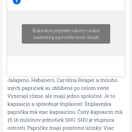
Kliknutím prijmete súbory cookie
marketing a povolíte tento obsah
Jalapeno, Habanero, Carolina Reaper a mnoho
iných papričiek sú obľúbené po celom svete.
Vyzerajú rôzne, ale majú jedno spoločné. Je to
kapsaicín a spôsobuje štipľavosť. Štiplavejšia
paprička má viac kapsaicínu. Čistý kapsaicín má
15-16 miliónov jednotiek SHU. SHU je stupnica
ostrosti. Papričky majú pozitívne účinky. Viac