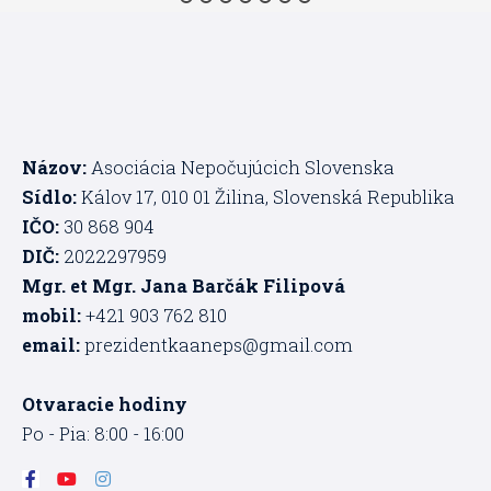
Názov:
Asociácia Nepočujúcich Slovenska
Sídlo:
Kálov 17, 010 01 Žilina, Slovenská Republika
IČO:
30 868 904
DIČ:
2022297959
Mgr. et Mgr. Jana Barčák Filipová
mobil:
+421 903 762 810
email:
prezidentkaaneps@gmail.com
Otvaracie hodiny
Po - Pia: 8:00 - 16:00
F
Y
I