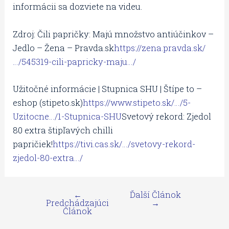
informácii sa dozviete na videu.
Zdroj: Čili papričky: Majú množstvo antiúčinkov –
Jedlo – Žena – Pravda.sk
https://zena.pravda.sk/
…/545319-cili-papricky-maju…/
Užitočné informácie | Stupnica SHU | Štípe to –
eshop (stipeto.sk)
https://www.stipeto.sk/…/5-
Uzitocne…/1-Stupnica-SHU
Svetový rekord: Zjedol
80 extra štipľavých chilli
papričiek!
https://tivi.cas.sk/…/svetovy-rekord-
zjedol-80-extra…/
←
Ďalší Článok
Predchádzajúci
→
Článok