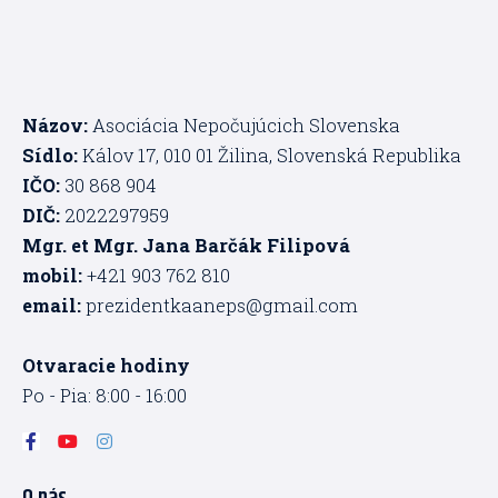
Názov:
Asociácia Nepočujúcich Slovenska
Sídlo:
Kálov 17, 010 01 Žilina, Slovenská Republika
IČO:
30 868 904
DIČ:
2022297959
Mgr. et Mgr. Jana Barčák Filipová
mobil:
+421 903 762 810
email:
prezidentkaaneps@gmail.com
Otvaracie hodiny
Po - Pia: 8:00 - 16:00
F
Y
I
a
o
n
c
u
s
e
t
t