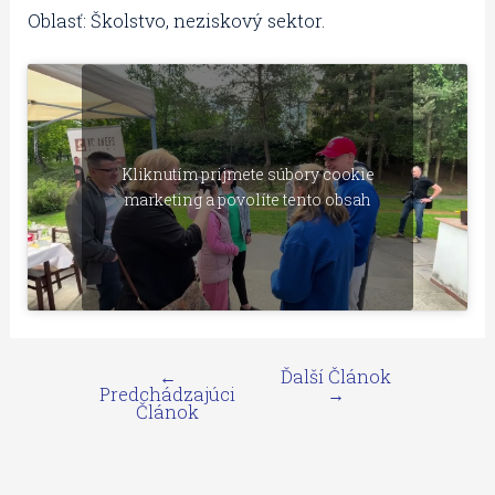
Oblasť: Školstvo, neziskový sektor.
Kliknutím prijmete súbory cookie
marketing a povolíte tento obsah
←
Ďalší Článok
Predchádzajúci
→
Článok