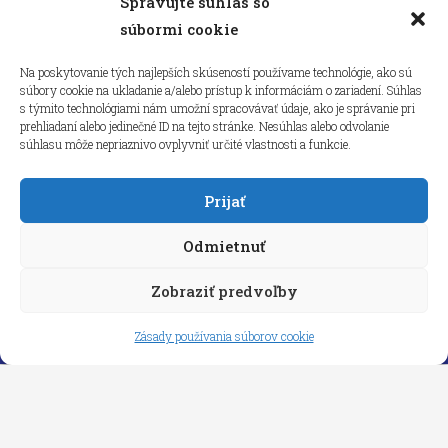
Spravujte súhlas so
Kliknutím prijmete súbory cookie
súbormi cookie
marketing a povolíte tento obsah
Na poskytovanie tých najlepších skúseností používame technológie, ako sú
súbory cookie na ukladanie a/alebo prístup k informáciám o zariadení. Súhlas
s týmito technológiami nám umožní spracovávať údaje, ako je správanie pri
prehliadaní alebo jedinečné ID na tejto stránke. Nesúhlas alebo odvolanie
súhlasu môže nepriaznivo ovplyvniť určité vlastnosti a funkcie.
Prijať
Odmietnuť
Zobraziť predvoľby
Copyright © 2026 aneps.sk
Zásady používania súborov cookie