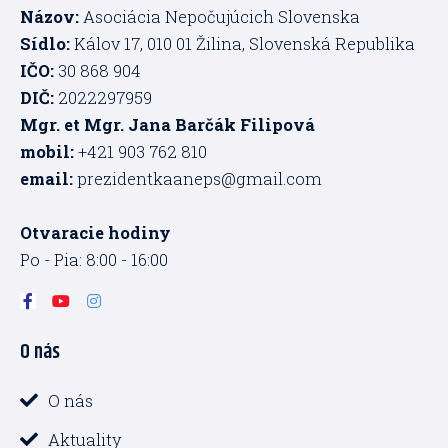
Názov:
Asociácia Nepočujúcich Slovenska
Sídlo:
Kálov 17, 010 01 Žilina, Slovenská Republika
IČO:
30 868 904
DIČ:
2022297959
Mgr. et Mgr. Jana Barčák Filipová
mobil:
+421 903 762 810
email:
prezidentkaaneps@gmail.com
Otvaracie hodiny
Po - Pia: 8:00 - 16:00
F
Y
I
a
o
n
c
u
s
O nás
e
t
t
b
u
a
o
b
g
o
e
r
O nás
k
a
-
m
Aktuality
f