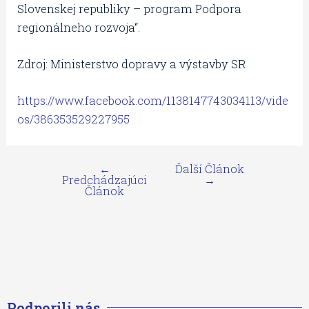
Slovenskej republiky – program Podpora
regionálneho rozvoja“.
Zdroj: Ministerstvo dopravy a výstavby SR
https://www.facebook.com/1138147743034113/vide
os/386353529227955
←
Ďalší Článok
Predchádzajúci
→
Článok
Podporili nás