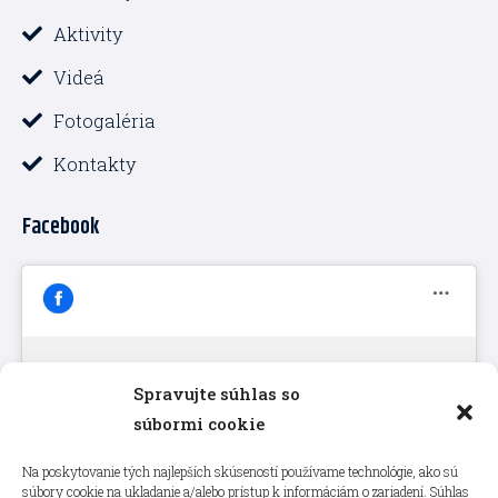
Aktivity
Videá
Fotogaléria
Kontakty
Facebook
Spravujte súhlas so
Kliknutím prijmete súbory cookie
súbormi cookie
marketing a povolíte tento obsah
Na poskytovanie tých najlepších skúseností používame technológie, ako sú
súbory cookie na ukladanie a/alebo prístup k informáciám o zariadení. Súhlas