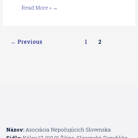
Read More »
←
Previous
1
2
Názov:
Asociácia Nepočujúcich Slovenska
Sídlo:
Kálov 17, 010 01 Žilina, Slovenská Republika