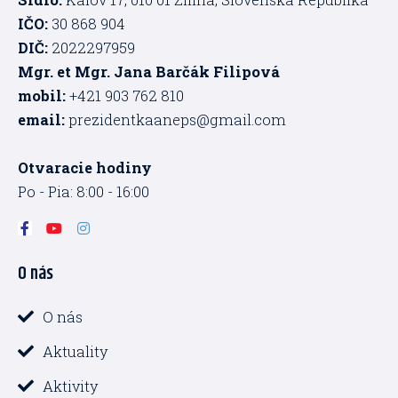
IČO:
30 868 904
DIČ:
2022297959
Mgr. et Mgr. Jana Barčák Filipová
mobil:
+421 903 762 810
email:
prezidentkaaneps@gmail.com
Otvaracie hodiny
Po - Pia: 8:00 - 16:00
F
Y
I
a
o
n
c
u
s
O nás
e
t
t
b
u
a
o
b
g
o
e
r
O nás
k
a
-
m
Aktuality
f
Aktivity