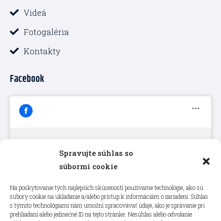
Videá
Fotogaléria
Kontakty
Facebook
Spravujte súhlas so
Kliknutím prijmete súbory cookie
súbormi cookie
marketing a povolíte tento obsah
Na poskytovanie tých najlepších skúseností používame technológie, ako sú
súbory cookie na ukladanie a/alebo prístup k informáciám o zariadení. Súhlas
s týmito technológiami nám umožní spracovávať údaje, ako je správanie pri
prehliadaní alebo jedinečné ID na tejto stránke. Nesúhlas alebo odvolanie