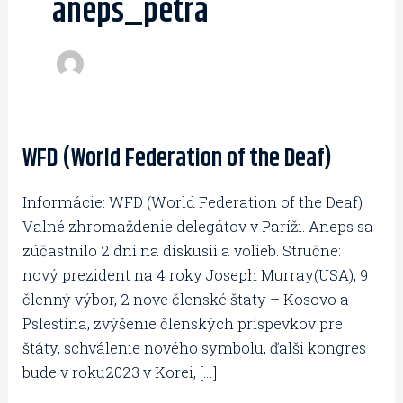
aneps_petra
WFD (World Federation of the Deaf)
WFD
(World
Informácie: WFD (World Federation of the Deaf)
Federation
Valné zhromaždenie delegátov v Paríži. Aneps sa
of
zúčastnilo 2 dni na diskusii a volieb. Stručne:
the
nový prezident na 4 roky Joseph Murray(USA), 9
Deaf)
členný výbor, 2 nove členské štaty – Kosovo a
Pslestína, zvýšenie členských príspevkov pre
štáty, schválenie nového symbolu, ďalši kongres
bude v roku2023 v Korei, […]