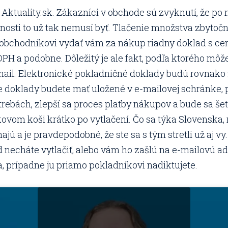
Aktuality.sk. Zákazníci v obchode sú zvyknutí, že po 
cnosti to už tak nemusí byť. Tlačenie množstva zbytoč
obchodníkovi vydať vám za nákup riadny doklad s ce
 DPH a podobne. Dôležitý je ale fakt, podľa ktorého môž
e-mail. Elektronické pokladničné doklady budú rovna
e doklady budete mať uložené v e-mailovej schránke, 
rebách, zlepší sa proces platby nákupov a bude sa šet
ovom koši krátko po vytlačení. Čo sa týka Slovenska,
ú a je pravdepodobné, že ste sa s tým stretli už aj vy
necháte vytlačiť, alebo vám ho zašlú na e-mailovú adr
 prípadne ju priamo pokladníkovi nadiktujete.