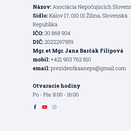
Názov:
Asociácia Nepočujúcich Sloven
Sídlo:
Kálov 17, 010 01 Žilina, Slovenská
Republika
IČO:
30 868 904
DIČ:
2022297959
Mgr. et Mgr. Jana Barčák Filipová
mobil:
+421 903 762 810
email:
prezidentkaaneps@gmail.com
Otvaracie hodiny
Po - Pia: 8:00 - 16:00
F
Y
I
a
o
n
c
u
s
e
t
t
b
u
a
o
b
g