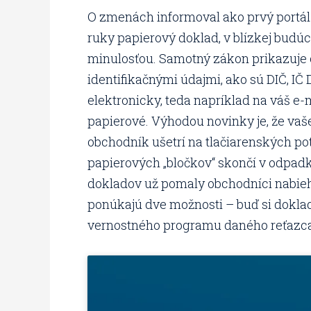
O zmenách informoval ako prvý portál 
ruky papierový doklad, v blízkej budú
minulosťou. Samotný zákon prikazuje 
identifikačnými údajmi, ako sú DIČ, IČ
elektronicky, teda napríklad na váš 
papierové. Výhodou novinky je, že vaš
obchodník ušetrí na tlačiarenských pot
papierových „bločkov“ skončí v odpadk
dokladov už pomaly obchodníci nabiehaj
ponúkajú dve možnosti – buď si doklad 
vernostného programu daného reťazca,