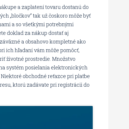
nákupe a zaplatení tovaru dostanú do
ných „bločkov“ tak už čoskoro môže byť
nami a so všetkými potrebnými
ete doklad za nákup dostať aj
ko záväzné a obsahovo kompletné ako
pri ich hľadaní vám môže pomôcť,
riť životné prostredie. Množstvo
 na systém posielania elektronických
. Niektoré obchodné reťazce pri platbe
esu, ktorú zadávate pri registrácii do