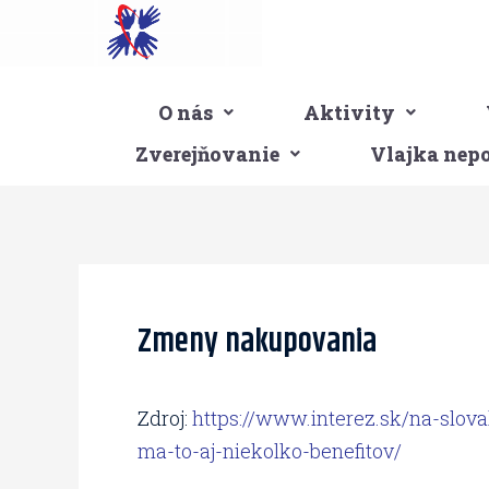
Preskočiť
na
obsah
O nás
Aktivity
Zverejňovanie
Vlajka nep
Post
navigation
Zmeny nakupovania
Zdroj:
https://www.interez.sk/na-slov
ma-to-aj-niekolko-benefitov/