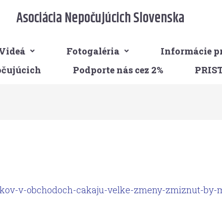
Asociácia Nepočujúcich Slovenska
Videá
Fotogaléria
Informácie p
očujúcich
Podporte nás cez 2%
PRIS
akov-v-obchodoch-cakaju-velke-zmeny-zmiznut-by-ma