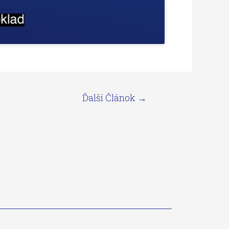
Ďalší Článok
→