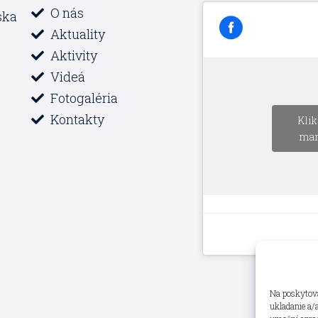
O nás
ska
Aktuality
Aktivity
Videá
Fotogaléria
Kontakty
Klik
mar
Na poskytova
ukladanie a/