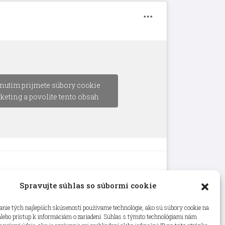
nutím prijmete súbory cookie
keting a povolíte tento obsah
Spravujte súhlas so súbormi cookie
nie tých najlepších skúseností používame technológie, ako sú súbory cookie na
alebo prístup k informáciám o zariadení. Súhlas s týmito technológiami nám