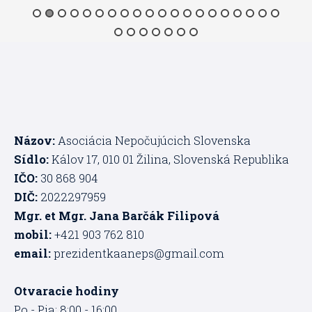
Názov:
Asociácia Nepočujúcich Slovenska
Sídlo:
Kálov 17, 010 01 Žilina, Slovenská Republika
IČO:
30 868 904
DIČ:
2022297959
Mgr. et Mgr. Jana Barčák Filipová
mobil:
+421 903 762 810
email:
prezidentkaaneps@gmail.com
Otvaracie hodiny
Po - Pia: 8:00 - 16:00