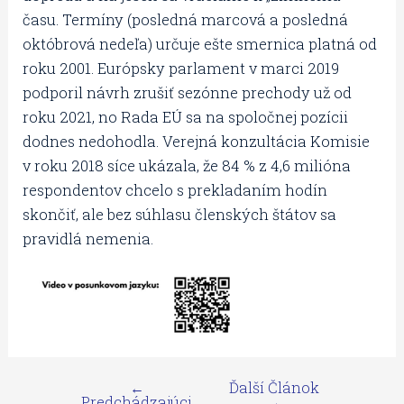
času. Termíny (posledná marcová a posledná
októbrová nedeľa) určuje ešte smernica platná od
roku 2001. Európsky parlament v marci 2019
podporil návrh zrušiť sezónne prechody už od
roku 2021, no Rada EÚ sa na spoločnej pozícii
dodnes nedohodla. Verejná konzultácia Komisie
v roku 2018 síce ukázala, že 84 % z 4,6 milióna
respondentov chcelo s prekladaním hodín
skončiť, ale bez súhlasu členských štátov sa
pravidlá nemenia.
←
Ďalší Článok
Predchádzajúci
→