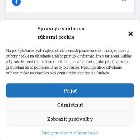
Spravujte súhlas so
Kliknutím prijmete súbory cookie
súbormi cookie
marketing a povolíte tento obsah
Na poskytovanie tých najlepších skúseností používame technológie, ako sú
súbory cookie na ukladanie a/alebo prístup k informáciám o zariadení. Súhlas
s týmito technológiami nám umožní spracovávať údaje, ako je správanie pri
prehliadaní alebo jedinečné ID na tejto stránke. Nesúhlas alebo odvolanie
súhlasu môže nepriaznivo ovplyvniť určité vlastnosti a funkcie.
Prijať
Odmietnuť
Zobraziť predvoľby
Copyright © 2026 aneps.sk
Zásady používania súborov cookie