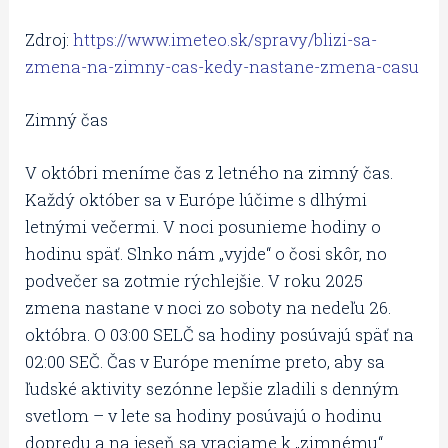
Zdroj:
https://www.imeteo.sk/spravy/blizi-sa-
zmena-na-zimny-cas-kedy-nastane-zmena-casu
Zimný čas
V októbri meníme čas z letného na zimný čas.
Každý október sa v Európe lúčime s dlhými
letnými večermi. V noci posunieme hodiny o
hodinu späť. Slnko nám „vyjde“ o čosi skôr, no
podvečer sa zotmie rýchlejšie. V roku 2025
zmena nastane v noci zo soboty na nedeľu 26.
októbra. O 03:00 SELČ sa hodiny posúvajú späť na
02:00 SEČ. Čas v Európe meníme preto, aby sa
ľudské aktivity sezónne lepšie zladili s denným
svetlom – v lete sa hodiny posúvajú o hodinu
dopredu a na jeseň sa vraciame k „zimnému“