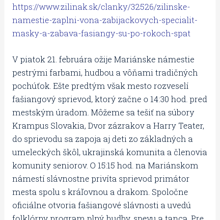
https://www.zilinak.sk/clanky/32526/zilinske-
namestie-zaplni-vona-zabijackovych-specialit-
masky-a-zabava-fasiangy-su-po-rokoch-spat
V piatok 21. februára ožije Mariánske námestie
pestrými farbami, hudbou a vôňami tradičných
pochúťok. Ešte predtým však mesto rozveselí
fašiangový sprievod, ktorý začne o 14:30 hod. pred
mestským úradom. Môžeme sa tešiť na súbory
Krampus Slovakia, Dvor zázrakov a Harry Teater,
do sprievodu sa zapoja aj deti zo základných a
umeleckých škôl, ukrajinská komunita a členovia
komunity seniorov. O 15:15 hod. na Mariánskom
námestí slávnostne privíta sprievod primátor
mesta spolu s kráľovnou a drakom. Spoločne
oficiálne otvoria fašiangové slávnosti a uvedú
folklórny program plný hudby, spevu a tanca. Pre