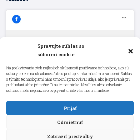
Spravujte súhlas so
Kliknutím prijmete súbory cookie
súbormi cookie
marketing a povolíte tento obsah
Na poskytovanie tých najlepších skúseností používame technológie, ako sú
súbory cookie na ukladanie a/alebo prístup k informáciám o zariadení. Súhlas
s týmito technológiami nám umožní spracovávať údaje, ako je správanie pri
prehliadaní alebo jedinečné ID na tejto stránke. Nesúhlas alebo odvolanie
súhlasu môže nepriaznivo ovplyvniť určité vlastnosti a funkcie.
Prijať
Odmietnuť
Zobraziť predvoľby