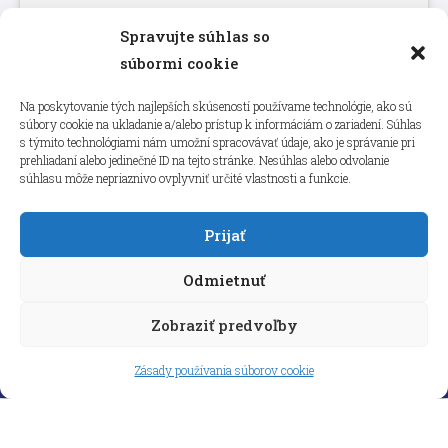
Spravujte súhlas so
Kliknutím prijmete súbory cookie
súbormi cookie
marketing a povolíte tento obsah
Na poskytovanie tých najlepších skúseností používame technológie, ako sú
súbory cookie na ukladanie a/alebo prístup k informáciám o zariadení. Súhlas
s týmito technológiami nám umožní spracovávať údaje, ako je správanie pri
prehliadaní alebo jedinečné ID na tejto stránke. Nesúhlas alebo odvolanie
súhlasu môže nepriaznivo ovplyvniť určité vlastnosti a funkcie.
Prijať
Odmietnuť
Zobraziť predvoľby
Copyright © 2026 aneps.sk
Zásady používania súborov cookie