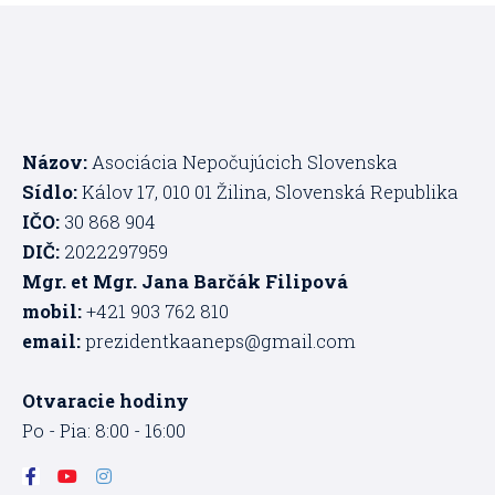
Názov:
Asociácia Nepočujúcich Slovenska
Sídlo:
Kálov 17, 010 01 Žilina, Slovenská Republika
IČO:
30 868 904
DIČ:
2022297959
Mgr. et Mgr. Jana Barčák Filipová
mobil:
+421 903 762 810
email:
prezidentkaaneps@gmail.com
Otvaracie hodiny
Po - Pia: 8:00 - 16:00
F
Y
I
a
o
n