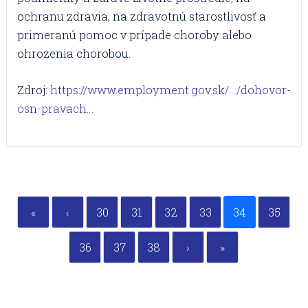
ochranu zdravia, na zdravotnú starostlivosť a
primeranú pomoc v prípade choroby alebo
ohrozenia chorobou.
Zdroj:
https://www.employment.gov.sk/…/dohovor-
osn-pravach…
«
‹
30
31
32
33
34
35
36
37
38
›
»