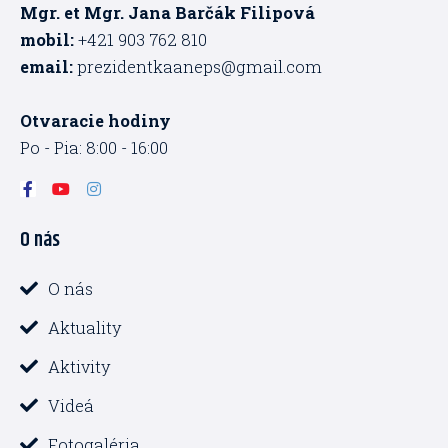
Mgr. et Mgr. Jana Barčák Filipová
mobil:
+421 903 762 810
email:
prezidentkaaneps@gmail.com
Otvaracie hodiny
Po - Pia: 8:00 - 16:00
F
Y
I
a
o
n
c
u
s
O nás
e
t
t
b
u
a
o
b
g
o
e
r
O nás
k
a
-
m
Aktuality
f
Aktivity
Videá
Fotogaléria