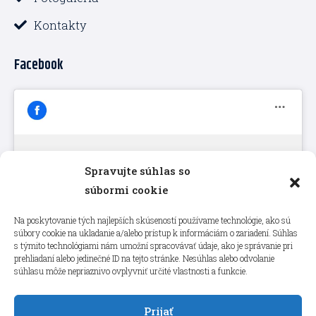
Kontakty
Facebook
Spravujte súhlas so
Kliknutím prijmete súbory cookie
súbormi cookie
marketing a povolíte tento obsah
Na poskytovanie tých najlepších skúseností používame technológie, ako sú
súbory cookie na ukladanie a/alebo prístup k informáciám o zariadení. Súhlas
s týmito technológiami nám umožní spracovávať údaje, ako je správanie pri
prehliadaní alebo jedinečné ID na tejto stránke. Nesúhlas alebo odvolanie
súhlasu môže nepriaznivo ovplyvniť určité vlastnosti a funkcie.
Prijať