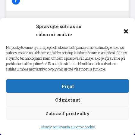
Spravujte súhlas so
Kliknutím prijmete súbory cookie
súbormi cookie
marketing a povolíte tento obsah
Na poskytovanie tých najlepších skúseností používame technológie, ako sú
súbory cookie na ukladanie a/alebo prístup k informáciám o zariadení. Súhlas
s týmito technológiami nám umožní spracovávať údaje, ako je správanie pri
prehliadaní alebo jedinečné ID na tejto stránke. Nesúhlas alebo odvolanie
súhlasu môže nepriaznivo ovplyvniť určité vlastnosti a funkcie.
Prijať
Odmietnuť
Zobraziť predvoľby
Copyright © 2026 aneps.sk
Zásady používania súborov cookie