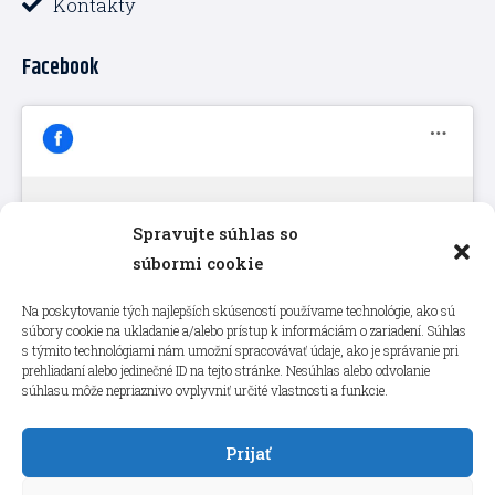
Kontakty
Facebook
Spravujte súhlas so
Kliknutím prijmete súbory cookie
súbormi cookie
marketing a povolíte tento obsah
Na poskytovanie tých najlepších skúseností používame technológie, ako sú
súbory cookie na ukladanie a/alebo prístup k informáciám o zariadení. Súhlas
s týmito technológiami nám umožní spracovávať údaje, ako je správanie pri
prehliadaní alebo jedinečné ID na tejto stránke. Nesúhlas alebo odvolanie
súhlasu môže nepriaznivo ovplyvniť určité vlastnosti a funkcie.
Prijať