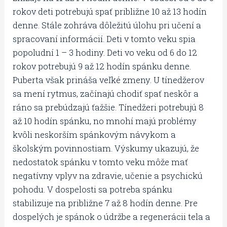
rokov deti potrebujú spať približne 10 až 13 hodín
denne. Stále zohráva dôležitú úlohu pri učení a
spracovaní informácií. Deti v tomto veku spia
popoludní 1 – 3 hodiny. Deti vo veku od 6 do 12
rokov potrebujú 9 až 12 hodín spánku denne.
Puberta však prináša veľké zmeny. U tínedžerov
sa mení rytmus, začínajú chodiť spať neskôr a
ráno sa prebúdzajú ťažšie. Tínedžeri potrebujú 8
až 10 hodín spánku, no mnohí majú problémy
kvôli neskorším spánkovým návykom a
školským povinnostiam. Výskumy ukazujú, že
nedostatok spánku v tomto veku môže mať
negatívny vplyv na zdravie, učenie a psychickú
pohodu. V dospelosti sa potreba spánku
stabilizuje na približne 7 až 8 hodín denne. Pre
dospelých je spánok o údržbe a regenerácii tela a