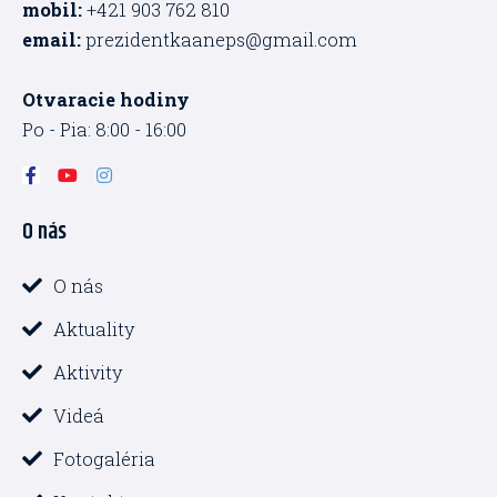
mobil:
+421 903 762 810
email:
prezidentkaaneps@gmail.com
Otvaracie hodiny
Po - Pia: 8:00 - 16:00
F
Y
I
a
o
n
c
u
s
O nás
e
t
t
b
u
a
o
b
g
o
e
r
O nás
k
a
-
m
Aktuality
f
Aktivity
Videá
Fotogaléria