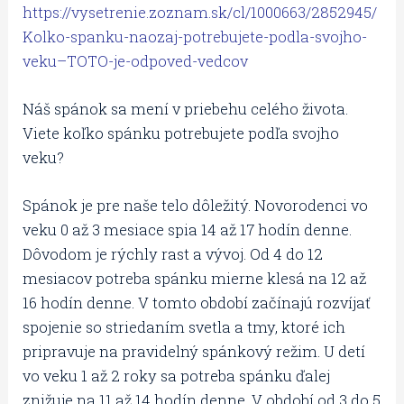
https://vysetrenie.zoznam.sk/cl/1000663/2852945/
Kolko-spanku-naozaj-potrebujete-podla-svojho-
veku–TOTO-je-odpoved-vedcov
Náš spánok sa mení v priebehu celého života.
Viete koľko spánku potrebujete podľa svojho
veku?
Spánok je pre naše telo dôležitý. Novorodenci vo
veku 0 až 3 mesiace spia 14 až 17 hodín denne.
Dôvodom je rýchly rast a vývoj. Od 4 do 12
mesiacov potreba spánku mierne klesá na 12 až
16 hodín denne. V tomto období začínajú rozvíjať
spojenie so striedaním svetla a tmy, ktoré ich
pripravuje na pravidelný spánkový režim. U detí
vo veku 1 až 2 roky sa potreba spánku ďalej
znižuje na 11 až 14 hodín denne. V období od 3 do 5