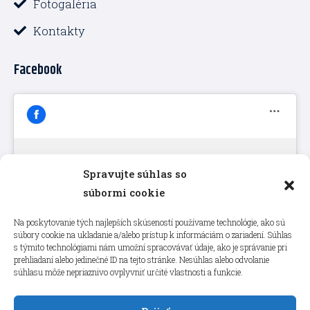
Fotogaléria
Kontakty
Facebook
Spravujte súhlas so
Kliknutím prijmete súbory cookie
súbormi cookie
marketing a povolíte tento obsah
Na poskytovanie tých najlepších skúseností používame technológie, ako sú
súbory cookie na ukladanie a/alebo prístup k informáciám o zariadení. Súhlas
s týmito technológiami nám umožní spracovávať údaje, ako je správanie pri
prehliadaní alebo jedinečné ID na tejto stránke. Nesúhlas alebo odvolanie
súhlasu môže nepriaznivo ovplyvniť určité vlastnosti a funkcie.