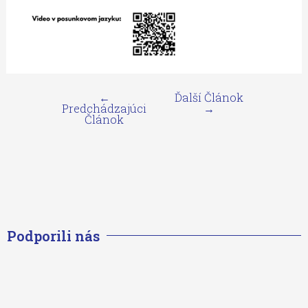
←
Ďalší Článok
Predchádzajúci
→
Článok
Podporili nás