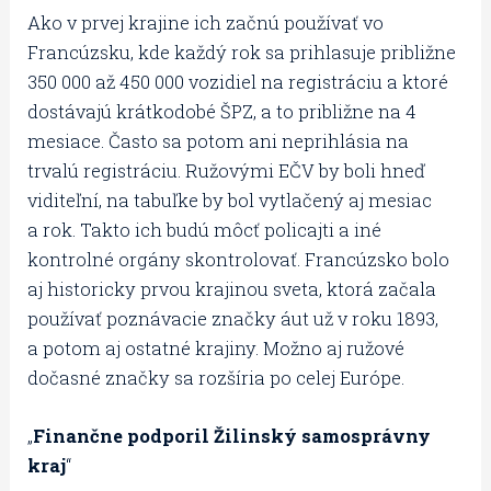
Ako v prvej krajine ich začnú používať vo
Francúzsku, kde každý rok sa prihlasuje približne
350 000 až 450 000 vozidiel na registráciu a ktoré
dostávajú krátkodobé ŠPZ, a to približne na 4
mesiace. Často sa potom ani neprihlásia na
trvalú registráciu. Ružovými EČV by boli hneď
viditeľní, na tabuľke by bol vytlačený aj mesiac
a rok. Takto ich budú môcť policajti a iné
kontrolné orgány skontrolovať. Francúzsko bolo
aj historicky prvou krajinou sveta, ktorá začala
používať poznávacie značky áut už v roku 1893,
a potom aj ostatné krajiny. Možno aj ružové
dočasné značky sa rozšíria po celej Európe.
„
Finančne podporil Žilinský samosprávny
kraj
“