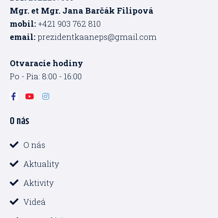
Mgr. et Mgr. Jana Barčák Filipová
mobil:
+421 903 762 810
email:
prezidentkaaneps@gmail.com
Otvaracie hodiny
Po - Pia: 8:00 - 16:00
F
Y
I
a
o
n
c
u
s
O nás
e
t
t
b
u
a
o
b
g
o
e
r
O nás
k
a
-
m
Aktuality
f
Aktivity
Videá