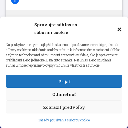
Spravujte súhlas so
Kliknutím prijmete súbory cookie
súbormi cookie
marketing a povolíte tento obsah
Na poskytovanie tých najlepších skúseností používame technológie, ako sú
súbory cookie na ukladanie a/alebo prístup k informáciám o zariadení. Súhlas
s týmito technológiami nám umožní spracovávať údaje, ako je správanie pri
prehliadaní alebo jedinečné ID na tejto stránke. Nesúhlas alebo odvolanie
súhlasu môže nepriaznivo ovplyvniť určité vlastnosti a funkcie.
Prijať
Odmietnuť
Zobraziť predvoľby
Copyright © 2026 aneps.sk
Zásady používania súborov cookie