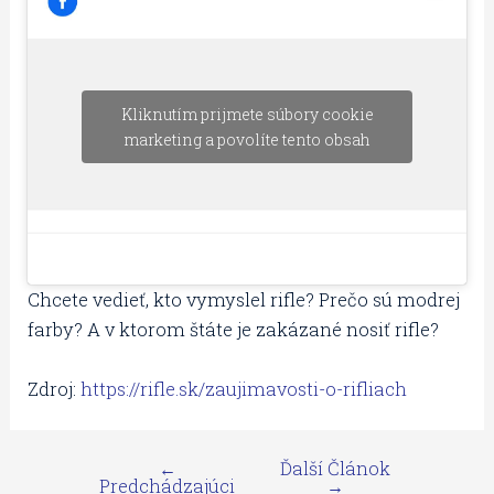
Kliknutím prijmete súbory cookie
marketing a povolíte tento obsah
Chcete vedieť, kto vymyslel rifle? Prečo sú modrej
farby? A v ktorom štáte je zakázané nosiť rifle?
Zdroj:
https://rifle.sk/zaujimavosti-o-rifliach
←
Ďalší Článok
Predchádzajúci
→