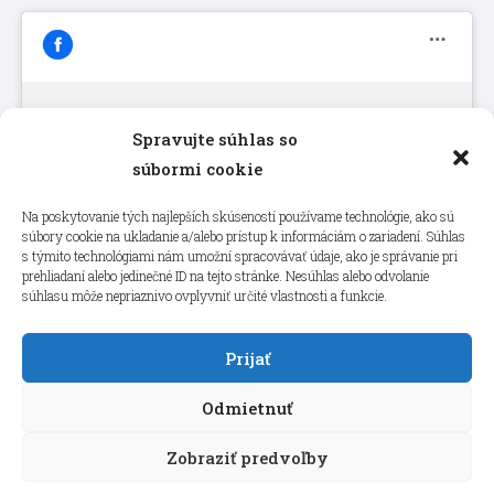
Spravujte súhlas so
Kliknutím prijmete súbory cookie
súbormi cookie
marketing a povolíte tento obsah
Na poskytovanie tých najlepších skúseností používame technológie, ako sú
súbory cookie na ukladanie a/alebo prístup k informáciám o zariadení. Súhlas
s týmito technológiami nám umožní spracovávať údaje, ako je správanie pri
prehliadaní alebo jedinečné ID na tejto stránke. Nesúhlas alebo odvolanie
súhlasu môže nepriaznivo ovplyvniť určité vlastnosti a funkcie.
Prijať
Odmietnuť
Zobraziť predvoľby
Copyright © 2026 aneps.sk