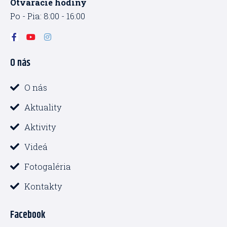
Otvaracie hodiny
Po - Pia: 8:00 - 16:00
F
Y
I
a
o
n
c
u
s
O nás
e
t
t
b
u
a
o
b
g
o
e
r
O nás
k
a
-
m
Aktuality
f
Aktivity
Videá
Fotogaléria
Kontakty
Facebook