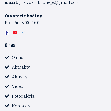
email:
prezidentkaaneps@gmail.com
Otvaracie hodiny
Po - Pia: 8:00 - 16:00
F
Y
I
a
o
n
c
u
s
O nás
e
t
t
b
u
a
o
b
g
o
e
r
O nás
k
a
-
m
Aktuality
f
Aktivity
Videá
Fotogaléria
Kontakty