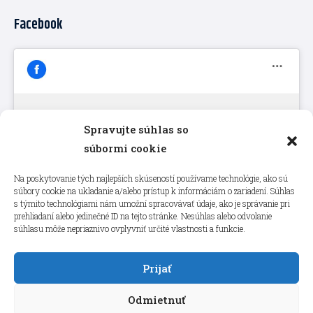
Facebook
Spravujte súhlas so
Kliknutím prijmete súbory cookie
súbormi cookie
marketing a povolíte tento obsah
Na poskytovanie tých najlepších skúseností používame technológie, ako sú
súbory cookie na ukladanie a/alebo prístup k informáciám o zariadení. Súhlas
s týmito technológiami nám umožní spracovávať údaje, ako je správanie pri
prehliadaní alebo jedinečné ID na tejto stránke. Nesúhlas alebo odvolanie
súhlasu môže nepriaznivo ovplyvniť určité vlastnosti a funkcie.
Prijať
Odmietnuť