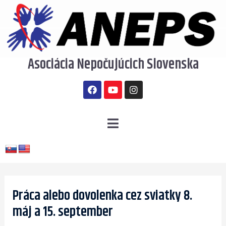
Preskočiť
na
obsah
Asociácia Nepočujúcich Slovenska
F
Y
I
a
o
n
c
u
s
e
t
t
b
u
a
Menu
o
b
g
o
e
r
k
a
m
Post
navigation
Práca alebo dovolenka cez sviatky 8.
máj a 15. september