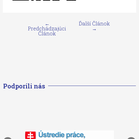
←
Ďalší Článok
Predchádzajúci
→
Článok
Podporili nás