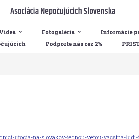
Asociácia Nepočujúcich Slovenska
Videá
Fotogaléria
Informácie p
očujúcich
Podporte nás cez 2%
PRIS
dnici-utocia-na-slovakov-jednou-vetou-vacsina-ludi-