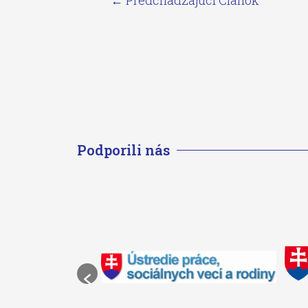
←
Predchádzajúci Článok
Podporili nás