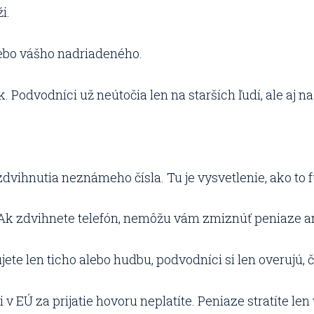
i.
ebo vášho nadriadeného.
. Podvodníci už neútočia len na starších ľudí, ale aj n
dvihnutia neznámeho čísla. Tu je vysvetlenie, ako to 
 Ak zdvihnete telefón, nemôžu vám zmiznúť peniaze a
ete len ticho alebo hudbu, podvodníci si len overujú, či
 EÚ za prijatie hovoru neplatíte. Peniaze stratíte len