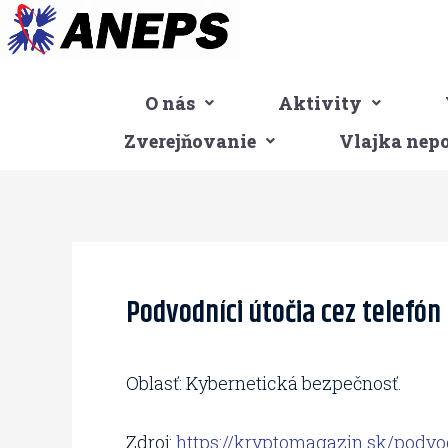
Preskočiť
na
obsah
O nás
Aktivity
Zverejňovanie
Vlajka nep
Post
navigation
Podvodníci útočia cez telefón
Oblasť: Kybernetická bezpečnosť.
Zdroj:
https://kryptomagazin.sk/podvo