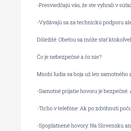
-Presviedčajú vás, že ste vyhrali v súťaž
-Vydávajú sa za technickú podporu al
Dôležité: Obeťou sa môže stať ktokoľvek
Čo je nebezpečné a čo nie?
Mnohí ľudia sa boja už len samotného z
-Samotné prijatie hovoru je bezpečné:
-Ticho v telefóne: Ak po zdvihnutí počuj
-Spoplatnené hovory: Na Slovensku ani v