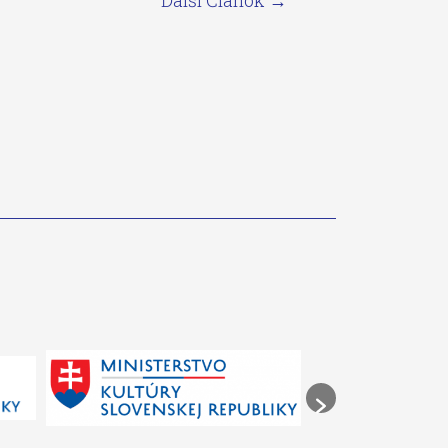
Ďalší Článok
→