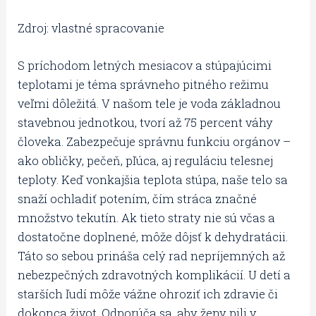
Zdroj: vlastné spracovanie
S príchodom letných mesiacov a stúpajúcimi
teplotami je téma správneho pitného režimu
veľmi dôležitá. V našom tele je voda základnou
stavebnou jednotkou, tvorí až 75 percent váhy
človeka. Zabezpečuje správnu funkciu orgánov –
ako obličky, pečeň, pľúca, aj reguláciu telesnej
teploty. Keď vonkajšia teplota stúpa, naše telo sa
snaží ochladiť potením, čím stráca značné
množstvo tekutín. Ak tieto straty nie sú včas a
dostatočne doplnené, môže dôjsť k dehydratácii.
Táto so sebou prináša celý rad nepríjemných až
nebezpečných zdravotných komplikácií. U detí a
starších ľudí môže vážne ohroziť ich zdravie či
dokonca život. Odporúča sa, aby ženy pili v