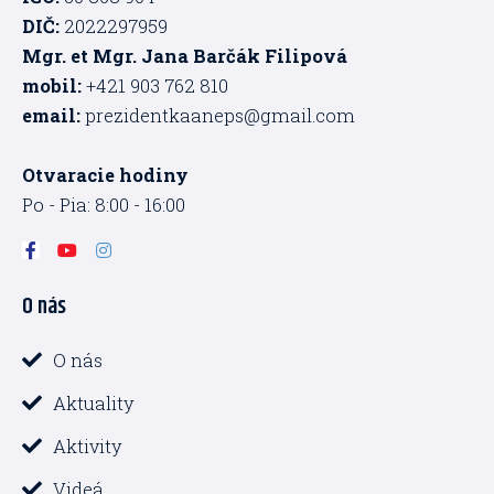
DIČ:
2022297959
Mgr. et Mgr. Jana Barčák Filipová
mobil:
+421 903 762 810
email:
prezidentkaaneps@gmail.com
Otvaracie hodiny
Po - Pia: 8:00 - 16:00
F
Y
I
a
o
n
c
u
s
O nás
e
t
t
b
u
a
o
b
g
o
e
r
O nás
k
a
-
m
Aktuality
f
Aktivity
Videá