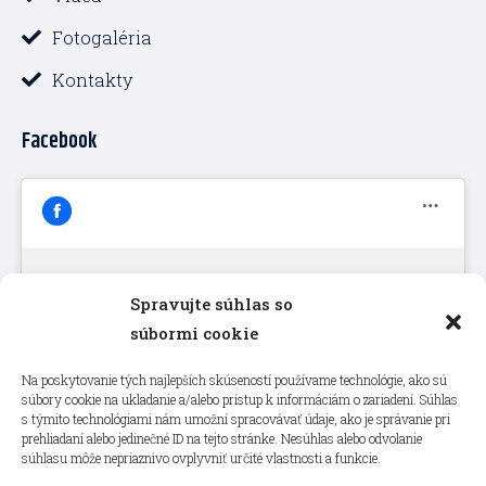
Fotogaléria
Kontakty
Facebook
Spravujte súhlas so
Kliknutím prijmete súbory cookie
súbormi cookie
marketing a povolíte tento obsah
Na poskytovanie tých najlepších skúseností používame technológie, ako sú
súbory cookie na ukladanie a/alebo prístup k informáciám o zariadení. Súhlas
s týmito technológiami nám umožní spracovávať údaje, ako je správanie pri
prehliadaní alebo jedinečné ID na tejto stránke. Nesúhlas alebo odvolanie
súhlasu môže nepriaznivo ovplyvniť určité vlastnosti a funkcie.