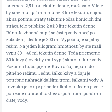
priemere 2,5 litra tekutín denne, muži viac. V lete
by sme mali piť minimálne 3 litre tekutín, najmä
ak sa potíme. Straty tekutín: Počas horúcich dní
stráca telo približne 2 až 3 litre tekutín denne.
Ráno Je vhodné napiť sa čistej vody hneď po
zobudení, ideálne je 300 ml. Vypočítajte si pitný
režim: Na jeden kilogram hmotnosti by ste mali
vypiť 30 – 40 ml tekutín denne. Teda priemerne
80 kilový človek by mal vypiť skoro tri litre vody.
Pozor na to, čo pijeme. Káva a čaj nepatrí do
pitného režimu. Jednu šálku kávy a čaju je
potrebné nahradiť ďalšími tromi šálkami vody. A
rovnako je to aj v prípade alkoholu. Jedno pivo je
potrebné nahradiť taktiež aspoň tromi pohármi
čistej vody.