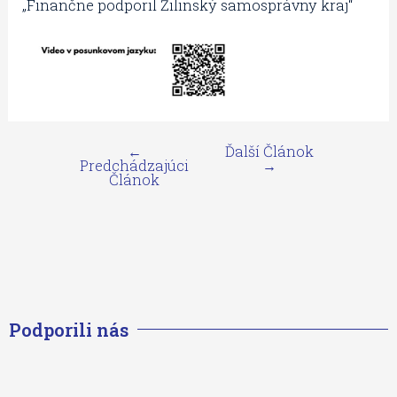
„Finančne podporil Žilinský samosprávny kraj“
←
Ďalší Článok
Predchádzajúci
→
Článok
Podporili nás