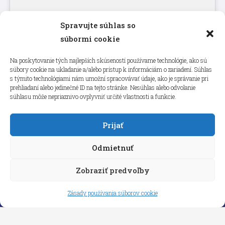
Spravujte súhlas so
Kliknutím prijmete súbory cookie
súbormi cookie
marketing a povolíte tento obsah
Na poskytovanie tých najlepších skúseností používame technológie, ako sú
súbory cookie na ukladanie a/alebo prístup k informáciám o zariadení. Súhlas
s týmito technológiami nám umožní spracovávať údaje, ako je správanie pri
prehliadaní alebo jedinečné ID na tejto stránke. Nesúhlas alebo odvolanie
súhlasu môže nepriaznivo ovplyvniť určité vlastnosti a funkcie.
Prijať
Odmietnuť
Zobraziť predvoľby
Copyright © 2026 aneps.sk
Zásady používania súborov cookie