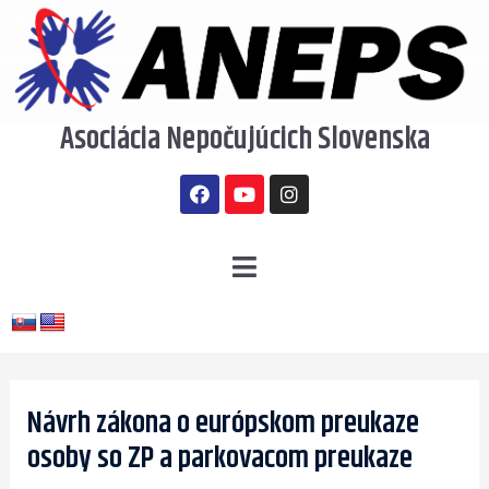
Preskočiť
na
obsah
Asociácia Nepočujúcich Slovenska
F
Y
I
a
o
n
c
u
s
e
t
t
b
u
a
Menu
o
b
g
o
e
r
k
a
m
Post
navigation
Návrh zákona o európskom preukaze
osoby so ZP a parkovacom preukaze