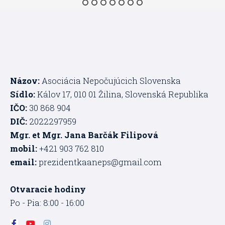
Názov:
Asociácia Nepočujúcich Slovenska
Sídlo:
Kálov 17, 010 01 Žilina, Slovenská Republika
IČO:
30 868 904
DIČ:
2022297959
Mgr. et Mgr. Jana Barčák Filipová
mobil:
+421 903 762 810
email:
prezidentkaaneps@gmail.com
Otvaracie hodiny
Po - Pia: 8:00 - 16:00
F
Y
I