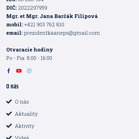
DIČ:
2022297959
Mgr. et Mgr. Jana Barčák Filipová
mobil:
+421 903 762 810
email:
prezidentkaaneps@gmail.com
Otvaracie hodiny
Po - Pia: 8:00 - 16:00
F
Y
I
a
o
n
c
u
s
O nás
e
t
t
b
u
a
o
b
g
o
e
r
O nás
k
a
-
m
Aktuality
f
Aktivity
Videá