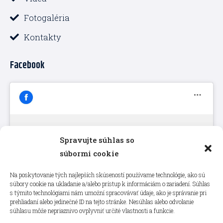
Fotogaléria
Kontakty
Facebook
Spravujte súhlas so
Kliknutím prijmete súbory cookie
súbormi cookie
marketing a povolíte tento obsah
Na poskytovanie tých najlepších skúseností používame technológie, ako sú
súbory cookie na ukladanie a/alebo prístup k informáciám o zariadení. Súhlas
s týmito technológiami nám umožní spracovávať údaje, ako je správanie pri
prehliadaní alebo jedinečné ID na tejto stránke. Nesúhlas alebo odvolanie
súhlasu môže nepriaznivo ovplyvniť určité vlastnosti a funkcie.