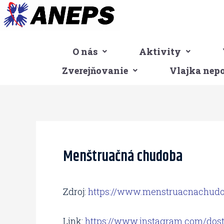
Preskočiť
na
obsah
O nás
Aktivity
Zverejňovanie
Vlajka nep
Post
navigation
Menštruačná chudoba
Zdroj:
https://www.menstruacnachudo
Link:
https://www.instagram.com/dos