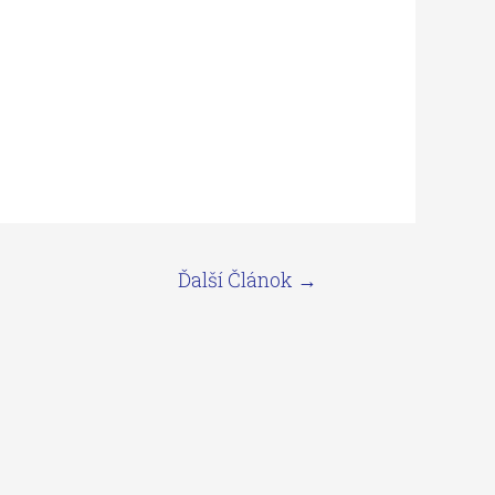
Ďalší Článok
→