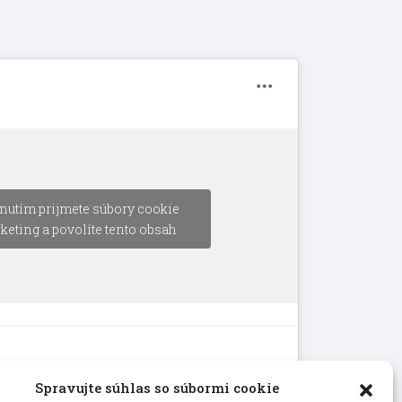
nutím prijmete súbory cookie
keting a povolíte tento obsah
Spravujte súhlas so súbormi cookie