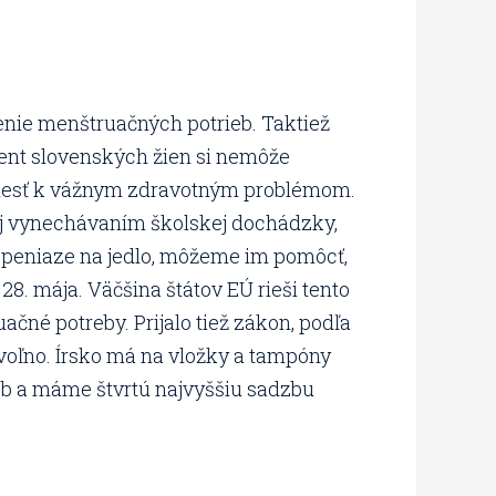
enie menštruačných potrieb. Taktiež
cent slovenských žien si nemôže
e viesť k vážnym zdravotným problémom.
aj vynechávaním školskej dochádzky,
ú peniaze na jedlo, môžeme im pomôcť,
. mája. Väčšina štátov EÚ rieši tento
čné potreby. Prijalo tiež zákon, podľa
 voľno. Írsko má na vložky a tampóny
b a máme štvrtú najvyššiu sadzbu