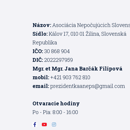
Názov:
Asociácia Nepočujúcich Sloven
Sídlo:
Kálov 17, 010 01 Žilina, Slovenská
Republika
IČO:
30 868 904
DIČ:
2022297959
Mgr. et Mgr. Jana Barčák Filipová
mobil:
+421 903 762 810
email:
prezidentkaaneps@gmail.com
Otvaracie hodiny
Po - Pia: 8:00 - 16:00
F
Y
I
a
o
n