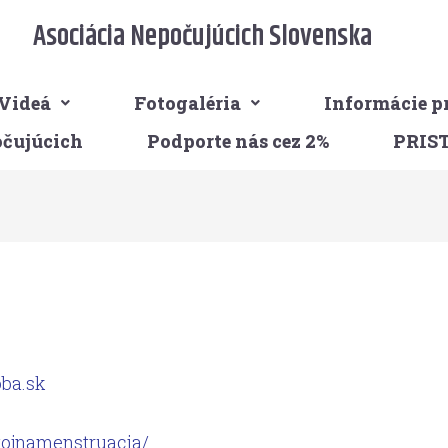
Asociácia Nepočujúcich Slovenska
Videá
Fotogaléria
Informácie p
očujúcich
Podporte nás cez 2%
PRIS
ba.sk
tojnamenstruacia/