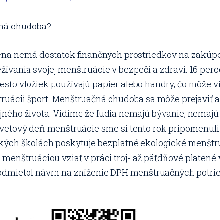
ná chudoba?
žena nemá dostatok finančných prostriedkov na zakúp
ívania svojej menštruácie v bezpečí a zdraví. 16 per
iesto vložiek používajú papier alebo handry, čo môž
ruácii šport. Menštruačná chudoba sa môže prejaviť 
jného života. Vidíme že ľudia nemajú bývanie, nemaj
tový deň menštruácie sme si tento rok pripomenuli 28
kých školách poskytuje bezplatné ekologické menštrua
 menštruáciou vziať v práci troj- až päťdňové platené
dmietol návrh na zníženie DPH menštruačných potrie