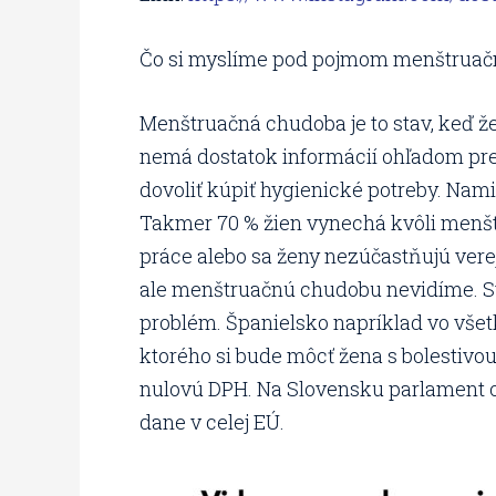
Čo si myslíme pod pojmom menštruač
Menštruačná chudoba je to stav, keď 
nemá dostatok informácií ohľadom prež
dovoliť kúpiť hygienické potreby. Nam
Takmer 70 % žien vynechá kvôli menšt
práce alebo sa ženy nezúčastňujú vere
ale menštruačnú chudobu nevidíme. Sve
problém. Španielsko napríklad vo všet
ktorého si bude môcť žena s bolestivou
nulovú DPH. Na Slovensku parlament o
dane v celej EÚ.