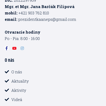
DIČ:
2022297959
Mgr. et Mgr. Jana Barčák Filipová
mobil:
+421 903 762 810
email:
prezidentkaaneps@gmail.com
Otvaracie hodiny
Po - Pia: 8:00 - 16:00
F
Y
I
a
o
n
c
u
s
O nás
e
t
t
b
u
a
o
b
g
o
e
r
O nás
k
a
-
m
Aktuality
f
Aktivity
Videá