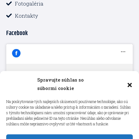
Fotogaléria
Kontakty
Facebook
Spravujte súhlas so
Kliknutím prijmete súbory cookie
súbormi cookie
marketing a povolíte tento obsah
Na poskytovanie tých najlepších skúseností používame technológie, ako sú
súbory cookie na ukladanie a/alebo prístup k informáciám o zariadení. Súhlas
s týmito technológiami nám umožní spracovávať údaje, ako je správanie pri
prehliadaní alebo jedinečné ID na tejto stránke. Nesúhlas alebo odvolanie
súhlasu môže nepriaznivo ovplyvniť určité vlastnosti a funkcie.