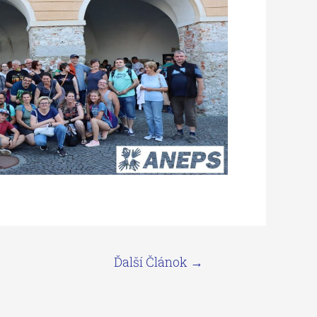
Ďalší Článok
→