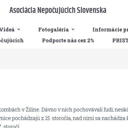
Asociácia Nepočujúcich Slovenska
Videá
Fotogaléria
Informácie p
očujúcich
Podporte nás cez 2%
PRIS
ombách v Žiline. Dávno v nich pochovávali ľudí, neskô
ice pochádzajú z 15. storočia, nad nimi sa nachádza K
. storočí.