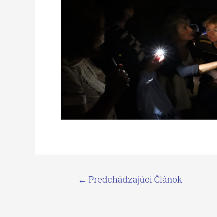
←
Predchádzajúci Článok