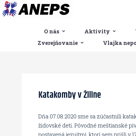
Preskočiť
na
obsah
O nás
Aktivity
Zverejňovanie
Vlajka nep
Post
navigation
Katakomby v Žiline
Dňa 07.08.2020 sme sa zúčastnili katak
židovské deti. Pôvodné meštianské pivn
postavená jezuitmi, ktorí sem prišli v 17