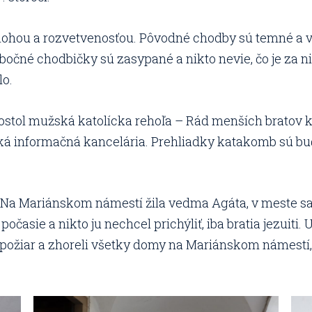
zlohou a rozvetvenosťou. Pôvodné chodby sú temné a 
 bočné chodbičky sú zasypané a nikto nevie, čo je za n
lo.
 kostol mužská katolícka rehoľa – Rád menších bratov 
cká informačná kancelária. Prehliadky katakomb sú buď
Na Mariánskom námestí žila vedma Agáta, v meste sa je
očasie a nikto ju nechcel prichýliť, iba bratia jezuiti.
požiar a zhoreli všetky domy na Mariánskom námestí, z