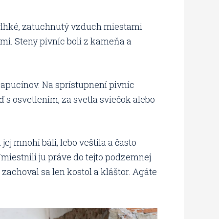
vlhké, zatuchnutý vzduch miestami
imi. Steny pivníc boli z kameňa a
kapucínov. Na sprístupnení pivníc
 s osvetlením, za svetla sviečok alebo
j mnohí báli, lebo veštila a často
 Umiestnili ju práve do tejto podzemnej
achoval sa len kostol a kláštor. Agáte