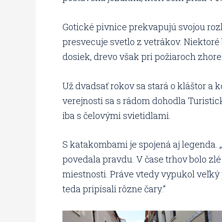
Gotické pivnice prekvapujú svojou ro
presvecuje svetlo z vetrákov. Niektoré
dosiek, drevo však pri požiaroch zhore
Už dvadsať rokov sa stará o kláštor a
verejnosti sa s rádom dohodla Turisti
iba s čelovými svietidlami.
S katakombami je spojená aj legenda. „
povedala pravdu. V čase trhov bolo zlé p
miestnosti. Práve vtedy vypukol veľký 
teda pripísali rôzne čary.“