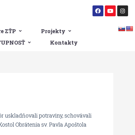
F
Y
I
a
o
n
c
u
s
e
t
t
b
u
a
o
b
g
re ZŤP
Projekty
o
e
r
k
a
TUPNOSŤ
Kontakty
m
r uskladňovali potraviny, schovávali
ostol Obrátenia sv. Pavla Apoštola