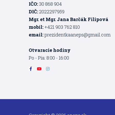
IČO:
30 868 904
DIČ:
2022297959
Mgr. et Mgr. Jana Barčák Filipová
mobil:
+421 903 762 810
email:
prezidentkaaneps@gmail.com
Otvaracie hodiny
Po - Pia: 8:00 - 16:00
F
Y
I
a
o
n
c
u
s
e
t
t
b
u
a
o
b
g
o
e
r
k
a
-
m
f