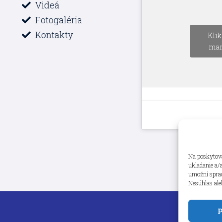
Videá
Fotogaléria
Kontakty
Klik
mar
Na poskytova
ukladanie a/
umožní spraco
Nesúhlas ale
P