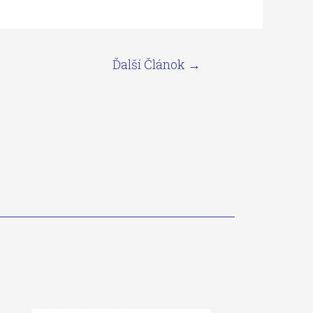
Ďalší Článok
→