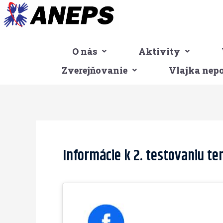
Preskočiť
na
obsah
O nás
Aktivity
Zverejňovanie
Vlajka nep
Post
navigation
Informácie k 2. testovaniu te