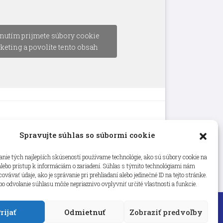
nutím prijmete súbory cookie
keting a povolíte tento obsah
Spravujte súhlas so súbormi cookie
nie tých najlepších skúseností používame technológie, ako sú súbory cookie na
alebo prístup k informáciám o zariadení. Súhlas s týmito technológiami nám
vávať údaje, ako je správanie pri prehliadaní alebo jedinečné ID na tejto stránke.
bo odvolanie súhlasu môže nepriaznivo ovplyvniť určité vlastnosti a funkcie.
rijať
Odmietnuť
Zobraziť predvoľby