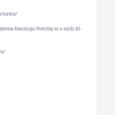
cturers/
davna-fascinuju-Precitaj-si-o-nich-10-
ku/