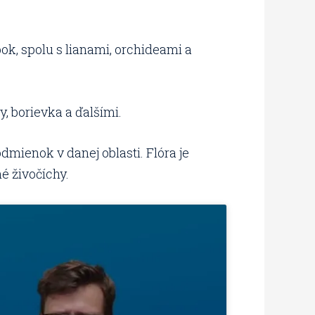
, spolu s lianami, orchideami a
, borievka a ďalšími.
mienok v danej oblasti. Flóra je
é živočíchy.