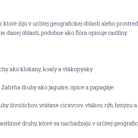
toré žijú v určitej geografickej oblasti alebo prostredí
e danej oblasti, podobne ako flóra opisuje rastliny.
chy ako klokany, koaly a vtákopysky.
Zahŕňa druhy ako jaguáre, opice a papagáje.
hy živočíchov, vrátane cicavcov, vtákov, rýb, hmyzu a 
astlinné druhy, ktoré sa nachádzajú v určitej geografic