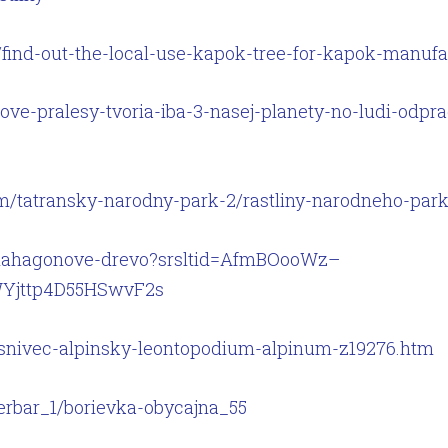
/find-out-the-local-use-kapok-tree-for-kapok-manufa
dove-pralesy-tvoria-iba-3-nasej-planety-no-ludi-odpra
um/tatransky-narodny-park-2/rastliny-narodneho-par
t/mahagonove-drevo?srsltid=AfmBOooWz–
Yjttp4D55HSwvF2s
esnivec-alpinsky-leontopodium-alpinum-z19276.htm
/herbar_1/borievka-obycajna_55