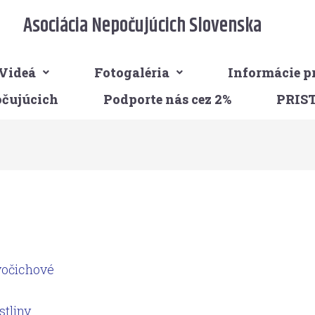
Asociácia Nepočujúcich Slovenska
Videá
Fotogaléria
Informácie p
očujúcich
Podporte nás cez 2%
PRIS
ivočichové
stliny