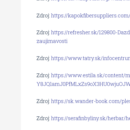
Zdroj:
https://kapokfibersuppliers.com
Zdroj:
https://refresher.sk/129800-Daz
zaujimavosti
Zdroj:
https://www.tatry.sk/infocentr
Zdroj:
https://www.estila.sk/conten
Y8JQ1amJ0PfMLxZs9oX3HU0wjuOJW
Zdroj:
https://sk.wander-book.com/pl
Zdroj:
https://serafinbyliny.sk/herbar