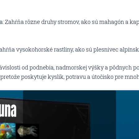
 Zahŕňa rôzne druhy stromov, ako sú mahagón a kapok
hŕňa vysokohorské rastliny, ako sú plesnivec alpínsky
ávislosti od podnebia, nadmorskej výšky a pôdnych pod
pretože poskytuje kyslík, potravu a útočisko pre mnoh