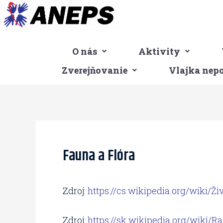
Preskočiť
na
obsah
O nás
Aktivity
Zverejňovanie
Vlajka nep
Post
navigation
Fauna a Flóra
Zdroj:
https://cs.wikipedia.org/wiki/Ž
Zdroj:
https://sk.wikipedia.org/wiki/Ra