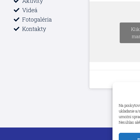
Aktivity
Videá
Fotogaléria
Kontakty
Klik
mar
Na poskytova
ukladanie a/
umožní spraco
Nesúhlas ale
P