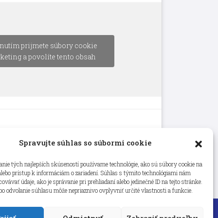
nutím prijmete súbory cookie
keting a povolíte tento obsah
Spravujte súhlas so súbormi cookie
nie tých najlepších skúseností používame technológie, ako sú súbory cookie na
alebo prístup k informáciám o zariadení. Súhlas s týmito technológiami nám
vávať údaje, ako je správanie pri prehliadaní alebo jedinečné ID na tejto stránke.
bo odvolanie súhlasu môže nepriaznivo ovplyvniť určité vlastnosti a funkcie.
rijať
Odmietnuť
Zobraziť predvoľby