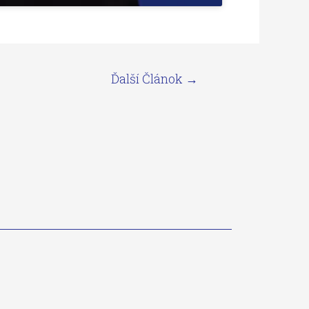
Ďalší Článok
→