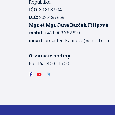
Republika
IČO:
30 868 904
DIČ:
2022297959
Mgr. et Mgr. Jana Barčák Filipová
mobil:
+421 903 762 810
email:
prezidentkaaneps@gmail.com
Otvaracie hodiny
Po - Pia: 8:00 - 16:00
F
Y
I
a
o
n
c
u
s
e
t
t
b
u
a
o
b
g
o
e
r
k
a
-
m
f