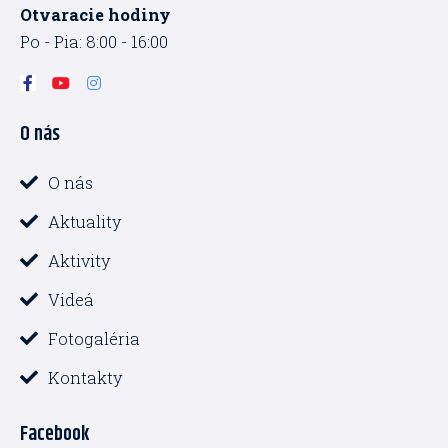
Otvaracie hodiny
Po - Pia: 8:00 - 16:00
F
Y
I
a
o
n
c
u
s
O nás
e
t
t
b
u
a
o
b
g
o
e
r
O nás
k
a
-
m
Aktuality
f
Aktivity
Videá
Fotogaléria
Kontakty
Facebook