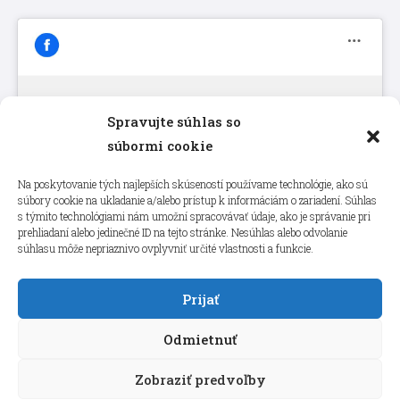
Spravujte súhlas so
Kliknutím prijmete súbory cookie
súbormi cookie
marketing a povolíte tento obsah
Na poskytovanie tých najlepších skúseností používame technológie, ako sú
súbory cookie na ukladanie a/alebo prístup k informáciám o zariadení. Súhlas
s týmito technológiami nám umožní spracovávať údaje, ako je správanie pri
prehliadaní alebo jedinečné ID na tejto stránke. Nesúhlas alebo odvolanie
súhlasu môže nepriaznivo ovplyvniť určité vlastnosti a funkcie.
Prijať
Odmietnuť
Zobraziť predvoľby
Copyright © 2026 aneps.sk