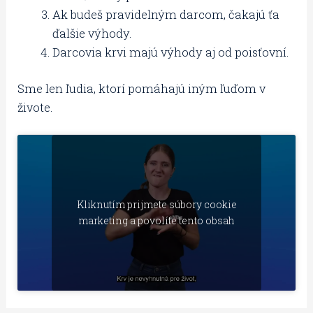
Ak budeš pravidelným darcom, čakajú ťa
ďalšie výhody.
Darcovia krvi majú výhody aj od poisťovní.
Sme len ľudia, ktorí pomáhajú iným ľuďom v
živote.
Kliknutím prijmete súbory cookie
marketing a povolíte tento obsah