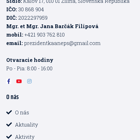
Sídlo:
Kálov 17, 010 01 Žilina, Slovenská Republika
IČO:
30 868 904
DIČ:
2022297959
Mgr. et Mgr. Jana Barčák Filipová
mobil:
+421 903 762 810
email:
prezidentkaaneps@gmail.com
Otvaracie hodiny
Po - Pia: 8:00 - 16:00
F
Y
I
a
o
n
c
u
s
O nás
e
t
t
b
u
a
o
b
g
o
e
r
O nás
k
a
-
m
Aktuality
f
Aktivity