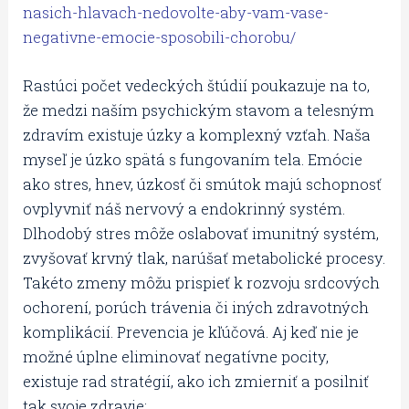
nasich-hlavach-nedovolte-aby-vam-vase-
negativne-emocie-sposobili-chorobu/
Rastúci počet vedeckých štúdií poukazuje na to,
že medzi naším psychickým stavom a telesným
zdravím existuje úzky a komplexný vzťah. Naša
myseľ je úzko spätá s fungovaním tela. Emócie
ako stres, hnev, úzkosť či smútok majú schopnosť
ovplyvniť náš nervový a endokrinný systém.
Dlhodobý stres môže oslabovať imunitný systém,
zvyšovať krvný tlak, narúšať metabolické procesy.
Takéto zmeny môžu prispieť k rozvoju srdcových
ochorení, porúch trávenia či iných zdravotných
komplikácií. Prevencia je kľúčová. Aj keď nie je
možné úplne eliminovať negatívne pocity,
existuje rad stratégií, ako ich zmierniť a posilniť
tak svoje zdravie: