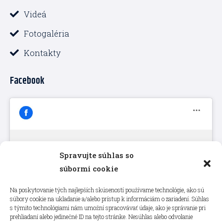
Videá
Fotogaléria
Kontakty
Facebook
Spravujte súhlas so
Kliknutím prijmete súbory cookie
súbormi cookie
marketing a povolíte tento obsah
Na poskytovanie tých najlepších skúseností používame technológie, ako sú
súbory cookie na ukladanie a/alebo prístup k informáciám o zariadení. Súhlas
s týmito technológiami nám umožní spracovávať údaje, ako je správanie pri
prehliadaní alebo jedinečné ID na tejto stránke. Nesúhlas alebo odvolanie