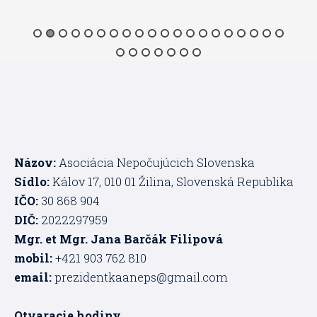
Názov:
Asociácia Nepočujúcich Slovenska
Sídlo:
Kálov 17, 010 01 Žilina, Slovenská Republika
IČO:
30 868 904
DIČ:
2022297959
Mgr. et Mgr. Jana Barčák Filipová
mobil:
+421 903 762 810
email:
prezidentkaaneps@gmail.com
Otvaracie hodiny