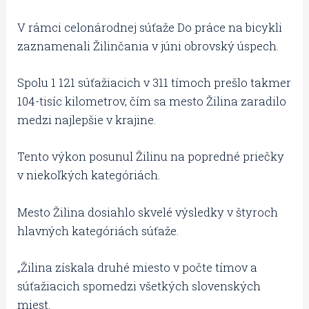
V rámci celonárodnej súťaže Do práce na bicykli
zaznamenali Žilinčania v júni obrovský úspech.
Spolu 1 121 súťažiacich v 311 tímoch prešlo takmer
104-tisíc kilometrov, čím sa mesto Žilina zaradilo
medzi najlepšie v krajine.
Tento výkon posunul Žilinu na popredné priečky
v niekoľkých kategóriách.
Mesto Žilina dosiahlo skvelé výsledky v štyroch
hlavných kategóriách súťaže.
„Žilina získala druhé miesto v počte tímov a
súťažiacich spomedzi všetkých slovenských
miest.