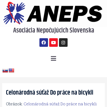
Preskočiť
na
obsah
Asociácia Nepočujúcich Slovenska
F
Y
I
a
o
n
c
u
s
e
t
t
b
u
a
Menu
o
b
g
o
e
r
k
a
m
Post
navigation
Celonárodná súťaž Do práce na bicykli
Obrázok:
Celonárodná súťaž Do práce na bicykli