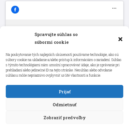
Spravujte súhlas so
Kliknutím prijmete súbory cookie
súbormi cookie
marketing a povolíte tento obsah
Na poskytovanie tých najlepších skúseností používame technológie, ako sú
súbory cookie na ukladanie a/alebo prístup k informáciám o zariadení. Súhlas
s týmito technológiami nám umožní spracovávať údaje, ako je správanie pri
prehliadaní alebo jedinečné ID na tejto stránke. Nesúhlas alebo odvolanie
súhlasu môže nepriaznivo ovplyvniť určité vlastnosti a funkcie.
Prijať
Odmietnuť
Zobraziť predvoľby
Copyright © 2026 aneps.sk