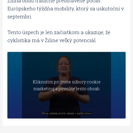
Žilina budú tradične predstavené počas
Európskeho týždňa mobility, ktorý sa uskutoční v
septembri.
Tento úspech je len začiatkom a ukazuje, že
cyklistika má v Žiline veľký potenciál.
Kliknutím prijmete súbory cookie
marketing a povolíte tento obsah