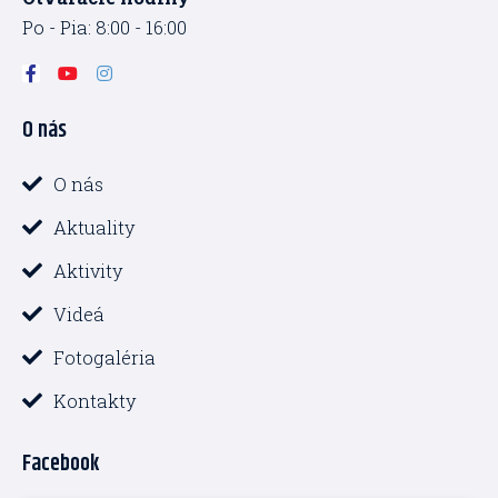
Po - Pia: 8:00 - 16:00
F
Y
I
a
o
n
c
u
s
O nás
e
t
t
b
u
a
o
b
g
o
e
r
O nás
k
a
-
m
Aktuality
f
Aktivity
Videá
Fotogaléria
Kontakty
Facebook