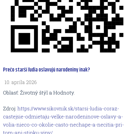
Prečo starší ľudia oslavujú narodeniny inak?
10. apríla 2026
Oblasť: Životný štýl a Hodnoty.
Zdroj:
https://www.sikovnik.sk/starsi-ludia-coraz-
castejsie-odmietaju-velke-narodeninove-oslavy-a-
volia-nieco-co-okolie-casto-nechape-a-necitia-pri-
tom-ani-stipku-viny/