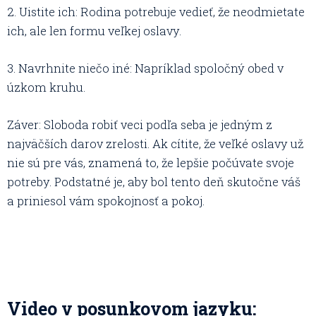
2. Uistite ich: Rodina potrebuje vedieť, že neodmietate
ich, ale len formu veľkej oslavy.
3. Navrhnite niečo iné: Napríklad spoločný obed v
úzkom kruhu.
Záver: Sloboda robiť veci podľa seba je jedným z
najväčších darov zrelosti. Ak cítite, že veľké oslavy už
nie sú pre vás, znamená to, že lepšie počúvate svoje
potreby. Podstatné je, aby bol tento deň skutočne váš
a priniesol vám spokojnosť a pokoj.
Video v posunkovom jazyku: