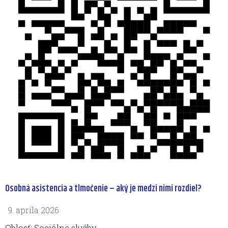
Osobná asistencia a tlmočenie – aký je medzi nimi rozdiel?
9. apríla 2026
Oblasť: Sociálne služby.