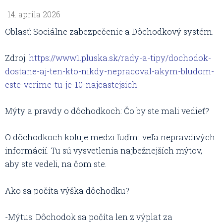
14. apríla 2026
Oblasť: Sociálne zabezpečenie a Dôchodkový systém.
Zdroj:
https://www1.pluska.sk/rady-a-tipy/dochodok-
dostane-aj-ten-kto-nikdy-nepracoval-akym-bludom-
este-verime-tu-je-10-najcastejsich
Mýty a pravdy o dôchodkoch: Čo by ste mali vedieť?
O dôchodkoch koluje medzi ľuďmi veľa nepravdivých
informácií. Tu sú vysvetlenia najbežnejších mýtov,
aby ste vedeli, na čom ste.
Ako sa počíta výška dôchodku?
-Mýtus: Dôchodok sa počíta len z výplat za