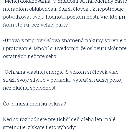
-Menej dokazovania: V mladosti sú narodeniny často
meradlom obľúbenosti. Starší človek už nepotrebuje
potvrdzovať svoju hodnotu počtom hostí. Vie, kto pri
ňom stojí aj bez veľkej párty.
-Únava z príprav: Oslava znamená nákupy, varenie a
upratovanie. Mnohí si uvedomia, že oslavujú skôr pre
ostatných než pre seba.
-Ochrana vlastnej energie: S vekom si človek viac
stráži svoje sily. Je v poriadku vybrať si radšej pokoj
než hlučnú spoločnosť.
Čo prináša menšia oslava?
Keď sa rozhodnete pre tichší deň alebo len malé
stretnutie, získate tieto výhody: