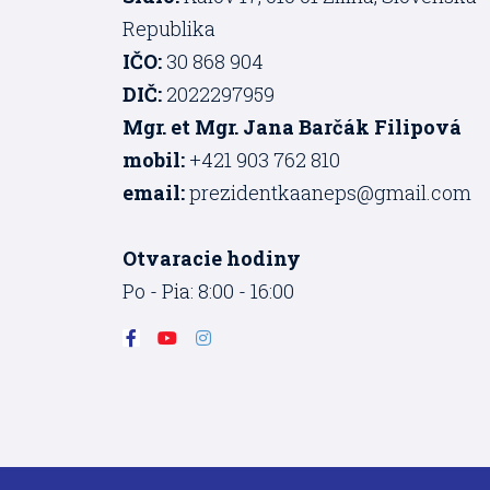
Republika
IČO:
30 868 904
DIČ:
2022297959
Mgr. et Mgr. Jana Barčák Filipová
mobil:
+421 903 762 810
email:
prezidentkaaneps@gmail.com
Otvaracie hodiny
Po - Pia: 8:00 - 16:00
F
Y
I
a
o
n
c
u
s
e
t
t
b
u
a
o
b
g
o
e
r
k
a
-
m