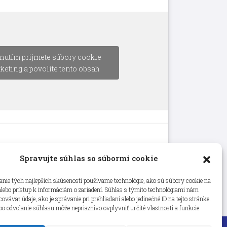
nutím prijmete súbory cookie
keting a povolíte tento obsah
Spravujte súhlas so súbormi cookie
nie tých najlepších skúseností používame technológie, ako sú súbory cookie na
alebo prístup k informáciám o zariadení. Súhlas s týmito technológiami nám
vávať údaje, ako je správanie pri prehliadaní alebo jedinečné ID na tejto stránke.
bo odvolanie súhlasu môže nepriaznivo ovplyvniť určité vlastnosti a funkcie.