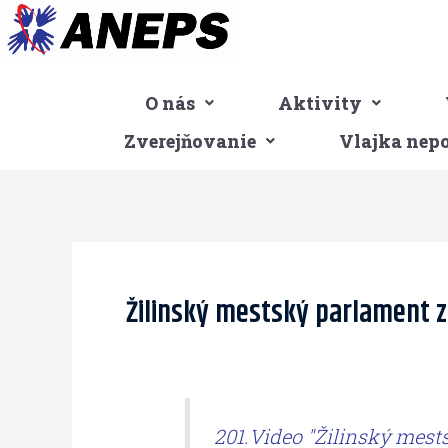
Preskočiť
na
obsah
O nás
Aktivity
Zverejňovanie
Vlajka nep
Post
navigation
Žilinský mestský parlament 
201.Video "Žilinský mes