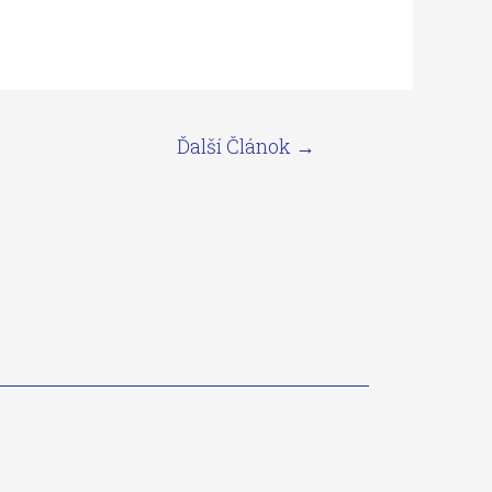
Ďalší Článok
→