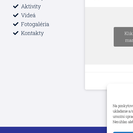
Aktivity
Videá
Fotogaléria
Kontakty
Klik
mar
Na poskytova
ukladanie a/
umožní spraco
Nesúhlas ale