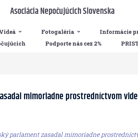
Asociácia Nepočujúcich Slovenska
Videá
Fotogaléria
Informácie p
očujúcich
Podporte nás cez 2%
PRIS
zasadal mimoriadne prostredníctvom vide
tský parlament zasadal mimoriadne prostredníct