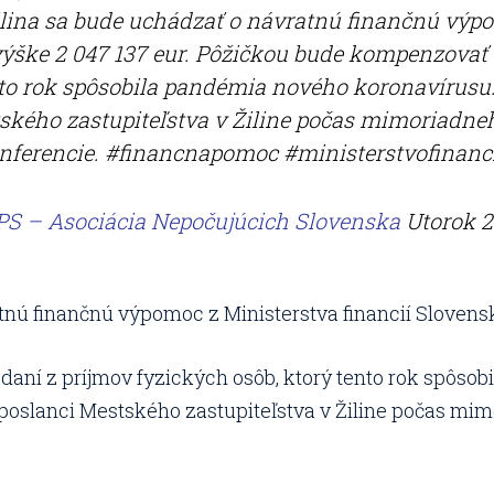
lina sa bude uchádzať o návratnú finančnú výpo
výške 2 047 137 eur. Pôžičkou bude kompenzovať
nto rok spôsobila pandémia nového koronavírusu
tského zastupiteľstva v Žiline počas mimoriadne
nferencie. #financnapomoc #ministerstvofinanc
S – Asociácia Nepočujúcich Slovenska
Utorok 2
nú finančnú výpomoc z Ministerstva financií Slovensk
ní z príjmov fyzických osôb, ktorý tento rok spôsob
 poslanci Mestského zastupiteľstva v Žiline počas mim